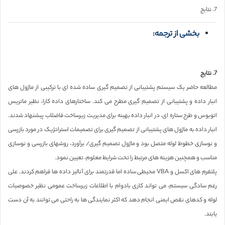
7. نتایج
بخشی از ترجمه:
7. نتایج
مطالعه حاضر یک سیستم پشتیبانی از تصمیم گیری ساده شده ای با ترکیبی از ماژول های
انبار داده و پشتیبانی از تصمیم گیری مطرح می کند. ساختارهای داده کارا، نظیر ماتریس
اتوبوس و طرح ستاره ای، در انبار داده بهینه برای مدیریت زیرساخت فاضلاب پیشنهاد شدند.
انبار داده به ماژول های پشتیبانی از تصمیم گیری برای تصمیمات استراتژیک در مورد بازرسی
و نوسازی خطوط لوله متصل بود و ماژول تصمیم گیری/ برآورد، روشهای بازرسی و نوسازی
مناسب و همچنین هزینه های مرتبط را تحت شرایط معلوم، تعیین نمود.
پلتفرم های اکسل و VBA محیطی ساده اما قدرتمند برای آنالیز داده ها فراهم کردند. علی
رغم سادگی سیستم، می تواند کاری بادوام با اطلاعات زیرساخت عمومی نظیر خصوصیات
لوله و کدهای نقص ایمنی انجام دهد که اکثر نمایندگی ها به راحتی می توانند به آن دست
یابند.