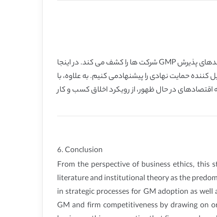
ازدیدگاه اخلاق کسب و کار، مطالعه حاضربا ترکیب پژوهش قابلیت پویا و نظریه نهادی به عنوان لنزهای نظری غالب، پیشایندها و پیامدهای پذیرش GMP شرکت ها را کشف می کند. در اینجا
تن اثرات انعطاف پذیری در فرایندهای استراتژیک برای پذیرش GM و همچنین اثر تعدیل کننده حمایت نهادی را پیشنهادمی کنیم. به علاوه، با
ابت پذیری شرکت مطرح می نماییم. در زمینه اقتصادهای در حال ظهور، از رویکرد اخلاق کسب و کار
6. Conclusion
From the perspective of business ethics, this
literature and institutional theory as the predom
in strategic processes for GM adoption as well 
GM and firm competitiveness by drawing on org