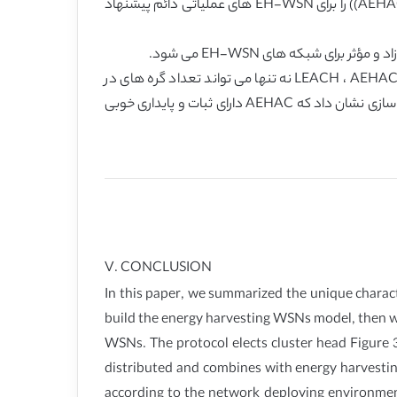
اساس این بررسی ها ، ما مدل WSN های پرداخت انرژی را ایجاد کردیم و سپس پروتکل مسیریابی کلاسترینگ آگاه از پرداخت انرژی AEHAC)) را برای EH-WSN های عملیاتی دائم پیشنهاد
ای شبکه های EH-WSN می شود.
AEHAC می تواند بر اساس محیط توسعه شبکه ایی ، پارامترهای خود را تطبیق کند شبیه سازی نشان می دهد که در مقایسه با LEACH ، AEHAC نه تنها می تواند تعداد گره های در
دسترس موجود در شبکه را افزایش دهد ، بلکه میزان گذردهی شبکه را نیز در مرحله موازنه دینامیک افزایش دهد. همچنین شبیه سازی نشان داد که AEHAC دارای ثبات و پایداری خوبی
V. CONCLUSION
In this paper, we summarized the unique charac
build the energy harvesting WSNs model, then
WSNs. The protocol elects cluster head Figure
distributed and combines with energy harvesti
according to the network deploying environme