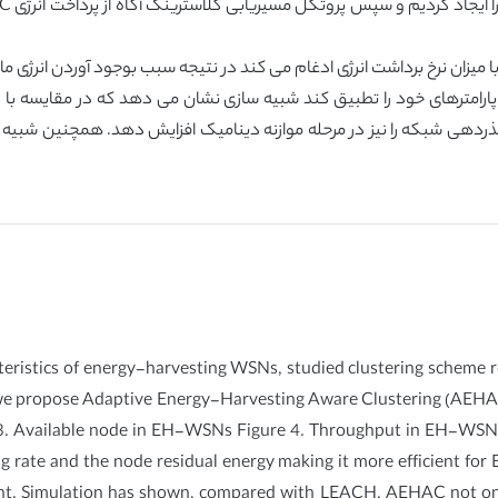
ن نرخ برداشت انرژی ادغام می کند در نتیجه سبب بوجود آوردن انرژی مازاد و مؤثر بر
teristics of energy-harvesting WSNs, studied clustering scheme r
 we propose Adaptive Energy-Harvesting Aware Clustering (AEHAC
 3. Available node in EH-WSNs Figure 4. Throughput in EH-WSNs 
ng rate and the node residual energy making it more efficient f
nt. Simulation has shown, compared with LEACH, AEHAC not only