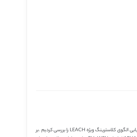
در این مقاله ، ما خصوصیات منحصر بفرد شبکه های WSN مبتنی بر پرداخت انرژی را خلاصه سازی می نمودیم. پروتکل های مسیریابی الگوی کلاسترینگ ویژه LEACH را بررسی کردیم .بر