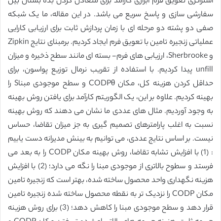
استراتژی تعویق فرم ابزاری کارآمد برای متعادل کردن بده بستان بین
سفارشی سازی و پاسخ سریع می باشد. در این مقاله، ما یک شبکه
صفی دو پشته دو مرحله ای با زمان پردازش ثابت برای ارزیابی کارایی
عملیاتی زنجیره تامین با تعویق فرم ایجاد کردیم. برمبنای نتایج Zipkin
و Sherbrooke، ارزیابی های فرم- بسته ای مانند سطح ذخیره و میزان
unfill پیدا کردیم. با استفاده از تقریب نرمال توزیع پواسون، برای
حداقل کردن هزینه کل، مکان CODPθ و سطح موجودی مبناS را
بهینه کردیم. علاوه بر این، یک الگوریتم کارآمد برای یافتن روش بهینه
به وجود آوردیم. مثال های عددی ما نشان می دهند که روش بهینه
نسبت به اغلب پارامترهای تصمیم گیری به جز میزان تقاضا، حساس
نیست. بر اساس نتایج عددی، می توانیم به بینش مدیرانه دست یابیم
: (1) با افزایش تشابه تقاضا، روش بهینه مکان CODP را به بعد می
فرستد و سطوح بالاتری از موجودی مبنا را نگه می دارد؛ (2) با افزایش
هزینه نگهداری واحد محصول ساخته شده، بهتر است که زنجیره تامین
مکان CODP را نزدیک تر به نقطه محصول ساخته شده زنجیره تامین
قرار دهد و سطح موجودی مبنا را کاهش دهد؛ (3) برای روش هزینه