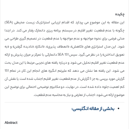
چکیده
این مقاله به این موضوع می پردازد که اقدام ارزیابی استراتژیک زیست محیطی (SEA)
چگونه با عدم قطعیت تغییر اقلیم در سیستم برنامه ریزی دانمارک رفتار می کند. در ابتدا
مدلی فرضی برای نحوه مواجهه و عدم مواجهه با عدم قطعیت در تصمیم گیری طراحی می
شود. این مدل استراتژی های «کاهش»، «انعطاف پذیری»، «انکار»، «نادیده گرفتن» و «به
تعویق انداختن» را در نظر می گیرد. سپس 151 SEA دانمارکی با تمرکز بر میزان پذیرش و ارائه
عدم قطعیت تغییر اقلیم تحلیل می شود و درباره یافته های تجربی مرتبط با این مدل بحث
می شود. این یافته ها نشان می دهد که علیرغم انگیزه های انجام این کار، در تمام 151
گزارش مورد بررسی به جز 5 گزارش،از عدم قطعیت تغییر اقلیم اجتناب شده است یا نقش آن
کم اهمیت جلوه داده شده است. در نهایت، دو مکانیزم توضیحی احتمالی برای توضیح این
موضوع ارائه می شود: اجتناب از تعارض و نیاز به محاسبه عدم قطعیت.
بخشی از مقاله انگلیسی:
Abstract