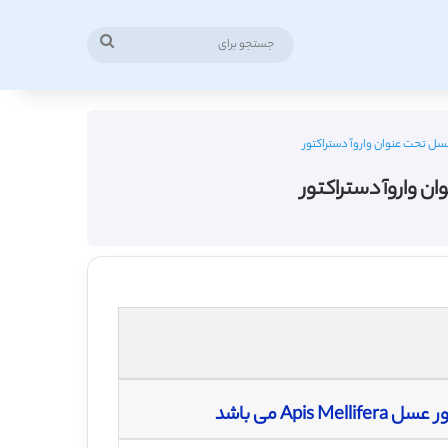
جستجو
برای
عسل تحت عنوان واروآ دستراکتور
ن واروآ دستراکتور
Ap می باشد