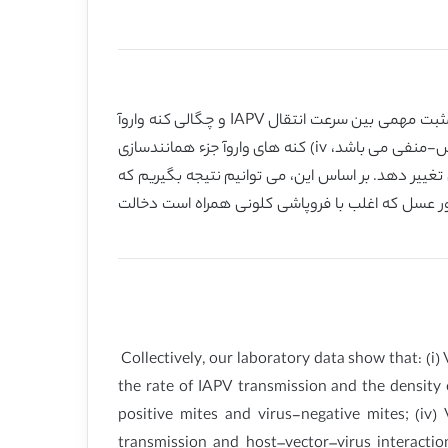
در مجموع، داده های آزمایشگاهی ما نشان دادند که: i) کنه های واروآ قادر به انتقال IAPV در زنبورهای عسل هستند، ii) ارتباط مثبت مهمی بین سرعت انتقال IAPV و چگالی کنه واروآ
وجود دارد، iii) انتقال غیر مستقیم کنه به کنه، احتمالا با cofeeding در زنبورهای مشابه کنه های ویروس-مثبت و کنه های ویروس-منفی می باشد، iv) کنه های واروآ جزء همانندسازی
می تغییر دهد. بر اساس این، می توانیم نتیجه بگیریم که
مسائل بیماری زنبور عسل که اغلب با فروپاشی کلونی همراه است دخالت
Collectively, our laboratory data show that: (i) 
the rate of IAPV transmission and the density o
positive mites and virus-negative mites; (iv
transmission and host–vector–virus interactio