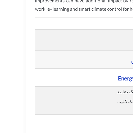
improvements can have additional impact by re
work, e-learning and smart climate control for 
Energy
یک کنید.