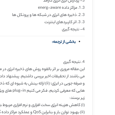
3- پردازش ابری انرژی کارامد
3. 1. مراکز داده energ-aware
3. 2. ذخیره های انرژی در شبکه ها و پروتکل ها
3. 3. اثر کاربردهای اینترنت
4- نتیجه گیری
بخشی از ترجمه:
4. نتیجه گیری
این مقاله مروری بر اثر بالقوه روش های ذخیره انرژی 
و صرفه جویی در انرژی؛ (ii) ارائه 
هایی که معر
زیر برسند:
(i) کاهش هزینه انرژی سخت افزاری و نرم افزاری مربوط به مراکز داده متحد و منفرد که کاربردهای ابری را اجرا می کند؛
(ii) بهبود توازن بار و بنابراین QoS و عملکرد مراکز داده گروهی و منفرد