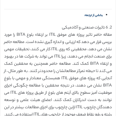
بخشی از ترجمه:
2. 6 تاثیرات صنعتی و آکادمیکی
مقاله حاضر تاثیر پروژه های موفق ITIL بر ارتقاء بلوغ BITA را مورد
بررسی قرار می دهد که ارزیابی و اندازه گیری نشده است. مطالعه حاضر
نشان می دهد، محققینی که روی ITIL کار می کنند، تحقیقات مهمی
برای صنعت انجام می دهند، زیرا ITIL می تواند به شرکت ها در بهبود
و ارتقاء BITA کمک کند. مطالعه حاضر همچنین به محققین کمک
می کند تا حیطه تمرکز مطالعاتشان را محدودتر کنند. به طور مثال، از
آنجایی که پروژه های موفق ITIL همبستگی معنادار و مهمی با بلوغ
BITA نشان می دهند، در نتیجه محققین با مطالعه چگونگی اجرای
موفقیت آمیز سطوح بالای آیتم های بلوغ از طریق پروژه های ITIL می
توانند به دست اندرکاران کمک کنند. اعضای هیئت علمی و توسعه
دهندگان چارچوب ITIL ازاین چارچوب برای اجرای مطالعات بیشتر در این
رشته و رفع نقاط ضعف موجود از چارچوب های ITIL استفاده می کنند.