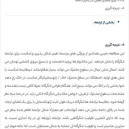
5-2- برای فضای معین در بالای دامنه
6- نتیجه گیری
بخشی از ترجمه:
6- نتیجه گیری
این مطالعه تجربی تعدادی از ویژگی های برجسته تغییر شکل پذیری و شکست برای ترانشه
لنگرگاه را نشان میدهد. این مکانیزم ها پیچیده هستند و با بسیج نیروی کششی نوسان می
کنند: اعمال تنش نرمال در سطوح مشترک می تواند بسیار متفاوتباشد درمقایسه شکست با
تنش های اولیه، اصطکاک در سطح مشترک خاک / ژئوسنتتیکیاگر شکست در خاک رخ دهد
تنها بخشی را در خاک می تواند بسیج کند. هنگام طراحی لنگرگاه، صرفا کافی نیست هندسه و
مشخصات سطوح مشترک از قبیل: خواص مکانیکی لنگرگاه خاکی باید در در محاسبه نظر
گرفته شود. مقایسه ترانشه ها لنگرگاه دریک طول ثابت ژئوتکستایل یا برای یک فضای ایجاد
شده در بالای دامنه نشان می دهد کهانتخاب هر معیارV شکل ترانشه ظاهر شده بنظر می
رسد که دارای کمترین ظرفیت لنگرگاهی باشد. ترانشه ذوزنقه ای در راه اندازی نسبت به
سایرین مناسبتر است و ظرفیت لنگرگاه آن مشابه به شکل مستطیل است، اما نکته مهم این