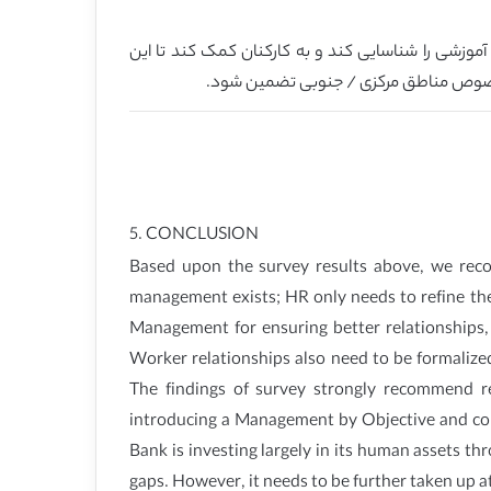
5. بانک عسکری بطور زیادی بر منابع انسانی اش از طر
شکاف ها را پوشش دهند. بهرحال، این امر
5. CONCLUSION
Based upon the survey results above, we recom
management exists; HR only needs to refine the
Management for ensuring better relationships
Worker relationships also need to be formalize
The findings of survey strongly recommend r
introducing a Management by Objective and co
Bank is investing largely in its human assets t
gaps. However, it needs to be further taken up at