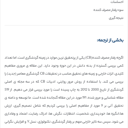
احساسات
سوء رفتار مصرف کننده
نتیجه گیری
بخشی از ترجمه:
اگرچه رفتار مصرف کننده(CB) یکی از پرتحقیق ترین موارد در زمینه گردشگری است، اما تعداد
کمی بررسی گسترده از بدنه دانش در این حوزه وجود دارد. این مقاله ی مروری مفاهیم
کلیدی، اثرات خارجی و زمینه های تحقیق مناسب در تحقیقات CB گردشگری معاصر (جدید) را
بررسی می کند. با استفاده از روش مرور روایتی، ادبیات CB که در سه مجله ی اصلی
گردشگری از تاریخ 2000 تا 2012 به چاپ رسیده است را مورد بررسی قرار می دهیم. از 519
مقاله شناسایی و مرور شده، 191 مورد در این مقاله گنجانده شده است. ما توسعه و دامنه ی
تحقیق آتی بر 9 مورد از مفاهیم اصلی را بررسی کردیم که شامل تصمیم گیری، ارزش
ها،انگیزه ها، خودپنداری، شخصیت، انتظارات، نگرش ها، ادراک، رضایت، اعتماد و وفاداری
می شود. سپس سه تاثیر خارجی مهم بر رفتار گردشگری، تکنولوژی، نسل Y و افزایش نگرانی