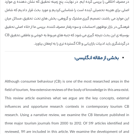
در مصرف اخلاقی را بررسی کرده ایم. در نهایت، پنج زمینه تحقیق که نشان دهنده ی موارد
اصلی برای هزینه تحصیلی آینده است را شناسایی کردیم و مورد بحث قرار دادیم که شامل
این موارد می باشند: تصمیم گیری مشترک و گروهی، بخش های تحت تحقیق، مسائل میان
فرهنگی در بازار نوظهور، احساسات و سوء رفتار مصرف کننده. بررسی ما از خلاء اصلی تحقیق
بوسیله ی این بحث نتیجه گیری می شود که جنبه های مربوط به خوشی و عاطفی تحقیق CB
در گردشگری باید ادبیات بازاریابی و CB گسترده تری را به ارمغان بیاورد.
بخشی از مقاله انگلیسی:
Although consumer behaviour (CB) is one of the most researched areas in the
field of tourism, few extensive reviews of the body of knowledge in this area exist.
This review article examines what we argue are the key concepts, external
influences and opportune research contexts in contemporary tourism CB
research. Using a narrative review, we examine the CB literature published in
three major tourism journals from 2000 to 2012. Of 519 articles identified and
reviewed, 191 are included in this article. We examine the development of and