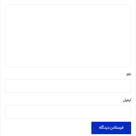
د
ی
د
گ
ا
ه
*
نام
ایمیل