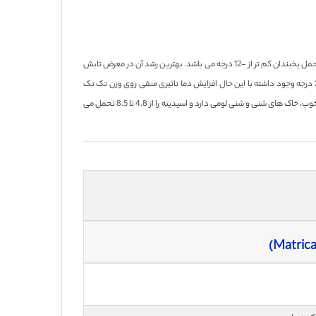
بابونه معطر آلمانی یک گونه اقلیم سرد است که در مناطقی با درجه حرارت 7 تا 26 درجه سانتیگراد و میانگین بارش 400 میلی متر در هر فصل رشد می کند. این گونه قادر به تحمل یخبندان کم تر از -12 درجه می باشد. بهترین رشد آن در معرض تابش
نور کامل بوده و نیازمند روز های تابستانه طولانی تر و واحد های حرارتی زیاد برای تولید بهینه اسانس می باشد(آلبرت 2009). اسانس بهینه این گیاه در دامنه حرارتی 20 تا 26 درجه وجود داشته با این حال افزایش دما تاثیری منفی روی وزن تک تک
نهنج ها و گل ها و تعداد روز از غنچه دهی تا گل دهی کامل دارد( باتری و ومول 1992). بابونه وابسته به خاک خاصی نیست با این حال بهترین رشد را در خاک های با زهکشی خوب، خاک های شنی و شنی لومی دارد و اسیدیته را از 4.8 تا 8.5 تحمل می