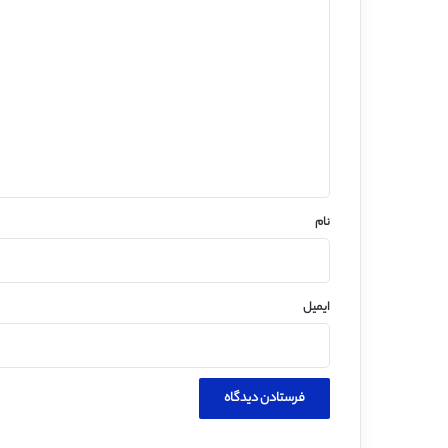
د
ی
د
گ
ا
ه
*
نام
ایمیل