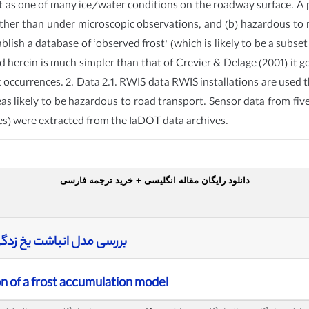
 as one of many ice/water conditions on the roadway surface. A pr
 other than under microscopic observations, and (b) hazardous to
ish a database of ‘observed frost’ (which is likely to be a subset 
d herein is much simpler than that of Crevier & Delage (2001) it go
ost occurrences. 2. Data 2.1. RWIS data RWIS installations are use
as likely to be hazardous to road transport. Sensor data from f
s) were extracted from the IaDOT data archives.
دانلود رایگان مقاله انگلیسی + خرید ترجمه فارسی
بررسی مدل انباشت یخ زدگ
n of a frost accumulation model