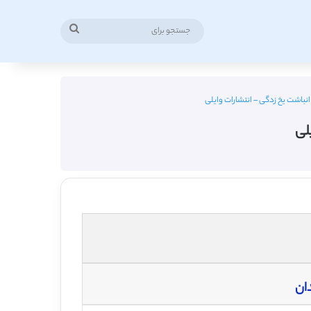
جستجو
برای
انباشت یخ زدگی – انتشارات وایلی
لی
ان