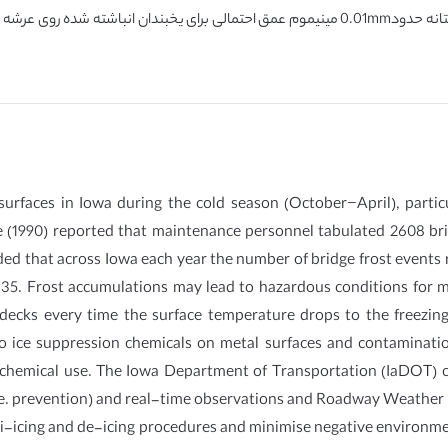
urfaces in Iowa during the cold season (October−April), partic
le (1990) reported that maintenance personnel tabulated 2608 br
uded that across Iowa each year the number of bridge frost events
 35. Frost accumulations may lead to hazardous conditions for m
 decks every time the surface temperature drops to the freezing
 ice suppression chemicals on metal surfaces and contaminatio
 chemical use. The Iowa Department of Transportation (IaDOT) c
i.e. prevention) and real-time observations and Roadway Weather I
nti-icing and de-icing procedures and minimise negative environm