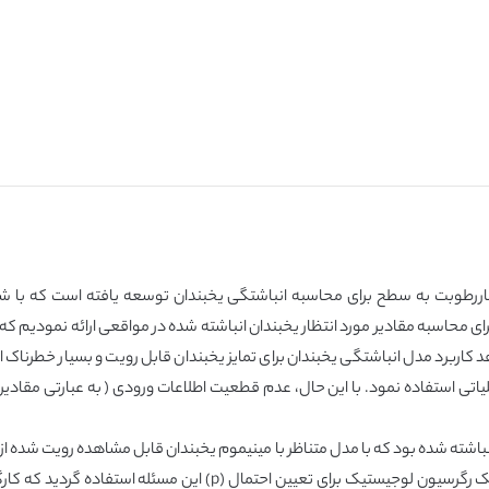
ضی ساده شاررطوبت به سطح برای محاسبه انباشتگی یخبندان توسعه یافته است که
ل از تحلیل های SDT و ROC نشان می دهد کاربرد مدل انباشتگی یخبندان برای تمایز یخبندان قابل رویت 