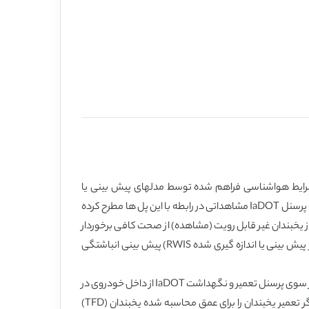
 با شرایط هواشناسی فراهم شده توسط مدلهای پیش بینی یا
مشاهدات سازگاری دارد. در اینجا مدلی با داده های RWIS برای محاسبه مقادیر مورد انتظار یخبندان انباشته شده در مواقعی ارائه نمودیم که پرسنل IaDOT مشاهداتی در رابطه با این پل ها مطرح کرده
و بسیار خطرناک از یخبندان غیر قابل رویت (مشاهده) از صحت کافی برخوردار
می باشد به همین خاطر می توان از آن به عنوان یک ابزار عملیاتی استفاده نمود. با این حال، عدم قطعیت اطلاعات ورودی ( به عبارتی مقادیر پیش بینی یا اندازه گیری شده RWIS) پیش بینی انباشتگی
یکی از پارامترهای کلیدی تعیین شده، عمق آستانه یخبندان انباشته شده بود که با مدل متناظر با مینیموم یخبندان قابل مشاهده رویت شده از سوی پرسنل تعمیر و نگهداشت IaDOT از داخل خودروی در
حال حرکت در حین بررسی پل ها محاسبه شده بود. از تکنیک رگرسیون لوجیستیک برای تعیین احتمال (p) این مسئله استفاده گردید که کارگر تعمیر یخبندان را برای عمق محاسبه شده یخبندان (TFD)