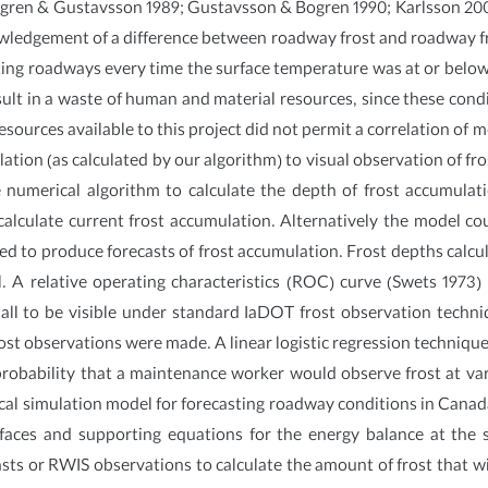
ogren & Gustavsson 1989; Gustavsson & Bogren 1990; Karlsson 200
nowledgement of a difference between roadway frost and roadway fro
ating roadways every time the surface temperature was at or bel
sult in a waste of human and material resources, since these cond
esources available to this project did not permit a correlation of 
ulation (as calculated by our algorithm) to visual observation of fros
numerical algorithm to calculate the depth of frost accumulati
alculate current frost accumulation. Alternatively the model co
 to produce forecasts of frost accumulation. Frost depths calcu
A relative operating characteristics (ROC) curve (Swets 1973) w
ll to be visible under standard IaDOT frost observation techn
rost observations were made. A linear logistic regression techniq
obability that a maintenance worker would observe frost at var
al simulation model for forecasting roadway conditions in Canada
faces and supporting equations for the energy balance at the s
ts or RWIS observations to calculate the amount of frost that wi