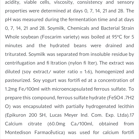
acidity, viable cells, viscosity, consistency and sensory
properties were determined at days 0, 7, 14, 21 and 28. The
pH was measured during the fermentation time and at days
0, 7, 14, 21 and 28. Soymilk, Chemicals and Bacterial Strain
Whole soybean (Foscarim variety) was boiled at 95°C for 5
minutes and the hydrated beans were drained and
triturated. Soymilk was separated from insoluble residue by
centrifugation and fi ltration (nylon fi lter). The extract was
diluted (soy extract/ water ratio = 1:6), homogenized and
pasteurized. Soy yogurt was fortifi ed at a concentration of
1.2mg Fe/100ml with microencapsulated ferrous sulfate. To
prepare this compound, ferrous sulfate hydrate (FeSO4 .7H2
O) was encapsulated with partially hydrogenated lecithin
(Epikuron 200 SH, Lucas Meyer Ind. Com. Exp. Ltda).17
Calcium citrate (60.0mg Ca/100ml, obtained from
Montedison Farmacêutica) was used for calcium fortifi