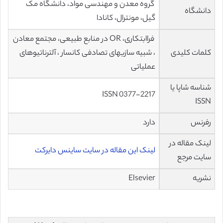
گروه معدن و مهندسی مواد، دانشگاه مک
دانشگاه
گیل، مونترال، کانادا
فراابتکاری، OR در منابع طبیعی، مجتمع معادن
کلمات کلیدی
، شبیه سازیهای تصادفی کانسار ، آلترناتیوهای
عملیاتی
شناسه شاپا یا
ISSN 0377-2217
ISSN
رفرنس
دارد
لینک مقاله در
لینک این مقاله در سایت ساینس دایرکت
سایت مرجع
نشریه
Elsevier