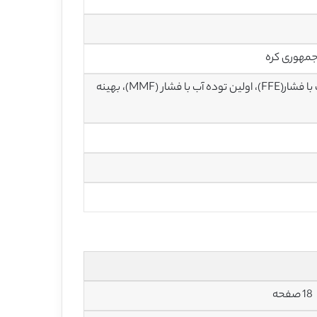
مهوری کره
تصفیه فاضلاب های سطحی، فعالیت توسعه تاثیر کم (LID)، اولین اثر ریختن آب با فشار(FFE)، اولین توده آب با فشار (MMF)، بهینه
18 صفحه