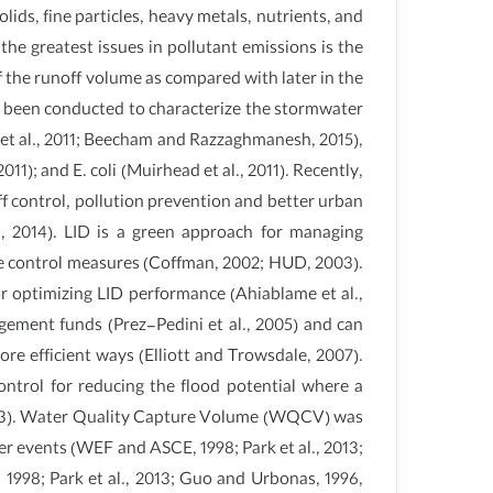
ids, fine particles, heavy metals, nutrients, and
the greatest issues in pollutant emissions is the
 of the runoff volume as compared with later in the
e been conducted to characterize the stormwater
Lee et al., 2011; Beecham and Razzaghmanesh, 2015),
 2011); and E. coli (Muirhead et al., 2011). Recently,
 control, pollution prevention and better urban
a, 2014). LID is a green approach for managing
le control measures (Coffman, 2002; HUD, 2003).
or optimizing LID performance (Ahiablame et al.,
ement funds (Prez-Pedini et al., 2005) and can
re efficient ways (Elliott and Trowsdale, 2007).
ntrol for reducing the flood potential where a
, 2013). Water Quality Capture Volume (WQCV) was
r events (WEF and ASCE, 1998; Park et al., 2013;
1998; Park et al., 2013; Guo and Urbonas, 1996,