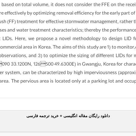
sed on total volume, it does not consider the FFE on the recei
fectively by optimizing removal efficiency for the early part of run
lush (FF) treatment for effective stormwater management, rather th
ses and water treatment characteristics; thereby the performance 
nt LIDs. Here, we propose a novel methodology to design LID f
ommercial area in Korea. The aims of this study are 1) to monito
bservations, and 3) to optimize the sizing of different LIDs for m
090 33.1200N, 126500 49.6300E) in Gwangju, Korea for characte
er system, can be characterized by high imperviousness (approxi
l area. The pervious area is located only at a parking lot and occ
دانلود رایگان مقاله انگلیسی + خرید ترجمه فارسی