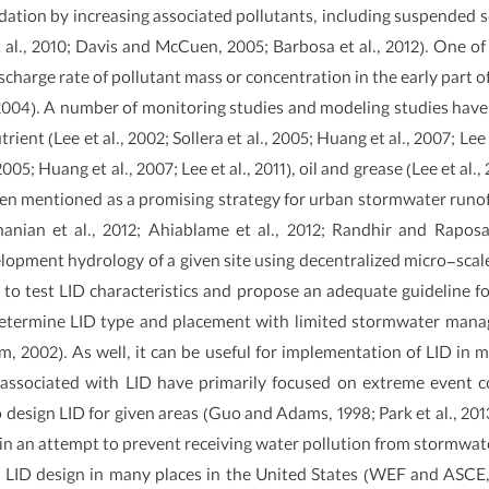
ation by increasing associated pollutants, including suspended sol
t al., 2010; Davis and McCuen, 2005; Barbosa et al., 2012). One of 
discharge rate of pollutant mass or concentration in the early part
, 2004). A number of monitoring studies and modeling studies hav
rient (Lee et al., 2002; Sollera et al., 2005; Huang et al., 2007; 
005; Huang et al., 2007; Lee et al., 2011), oil and grease (Lee et al.,
en mentioned as a promising strategy for urban stormwater runoff
anian et al., 2012; Ahiablame et al., 2012; Randhir and Rapos
lopment hydrology of a given site using decentralized micro-sca
to test LID characteristics and propose an adequate guideline f
etermine LID type and placement with limited stormwater manag
, 2002). As well, it can be useful for implementation of LID in mo
ssociated with LID have primarily focused on extreme event co
 to design LID for given areas (Guo and Adams, 1998; Park et al.
 an attempt to prevent receiving water pollution from stormwate
 LID design in many places in the United States (WEF and ASCE, 