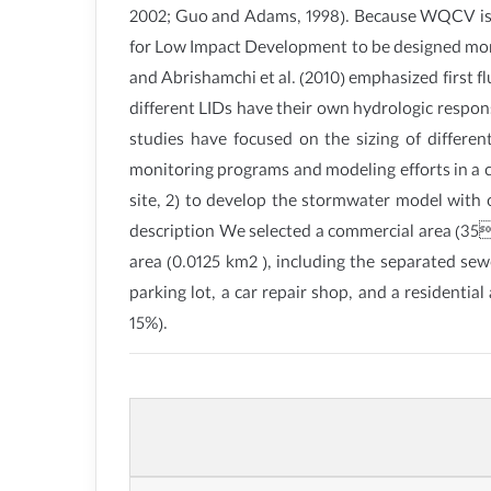
2002; Guo and Adams, 1998). Because WQCV is ba
for Low Impact Development to be designed more ef
and Abrishamchi et al. (2010) emphasized first f
different LIDs have their own hydrologic respon
studies have focused on the sizing of differe
monitoring programs and modeling efforts in a c
site, 2) to develop the stormwater model with o
description We selected a commercial area (35
area (0.0125 km2 ), including the separated sew
parking lot, a car repair shop, and a residentia
15%).