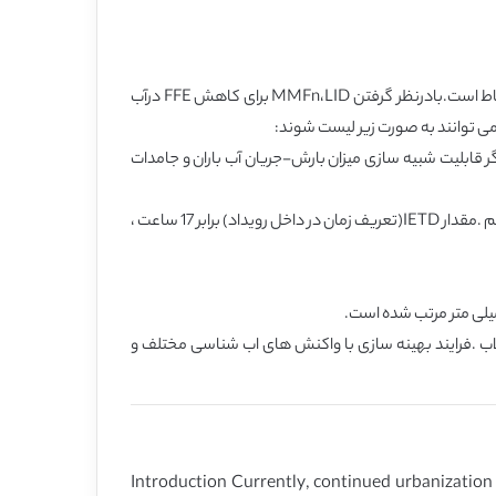
در این تحقیق ،روش جدیدی را برای مطرح کردن اندازه بهینه LID معرفی کردیم که با مدلسازی عددی و نظارت فشرده بر جریان آب باران در ارتباط است.بادرنظر گرفتن MMFn،LID برای کاهش FFE درآب
دهد و بیانگر قابلیت شبیه سازی میزان بارش-جریان آب باران و جامدات
2- ما با در نظر گرفتن IETD ، یک رویداد نشانگر میزان بارش باران- الگوی بارش مشاهده شده و منحنی هاف برای منطقه داده شده تولید کردیم .مقدار IETD(تعریف زمان در داخل رویداد) برابر 17 ساعت ،
ش سیلاب .فرایند بهینه سازی با واکنش های اب شناسی مختلف و
Introduction Currently, continued urbanization 