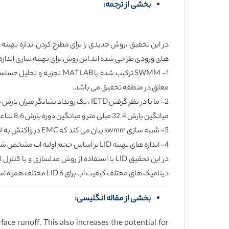
بخشی از ترجمه:
های ورودی طراحی شده اند.این روش برای بهینه سازی اندازه انواع مختلف LID در یک منطقه تجاری در کره بررسی شده است.یافته های اصلی می 
1- SWMM ترکیب شده با LAB
معلق در منطقه تحقیق می باشد.
میانگین بارش 32.4 میلی متر و میانگین دوره بارش 8.6 ساعت است.
3- شبیه سازی swmm بیان می کند که EMC در واکنش به اندازه های مختلف LID بسیار متغییر است که دلالت بر بهینه سازی اندازه LID دارد.
4- اندازه های بهینه LID بر اساس حجم اولیه اب مشخص شده اند که شاخصی برای تعیین کمیت FFE می باشد که در قالب عمق اب از 1.2 تا 3 میلی متر مرتب شده است.
در این تحقیق LID با استفاده از روش مدلس
دینامیک های مختلف کیفیت اب برای 6 LID مختلف همراه است.امیدواریم که روش مطرح شده بتواند برای استراتژی های LIDموثر باشد.
بخشی از مقاله انگلیسی:
ce runoff. This also increases the potential for