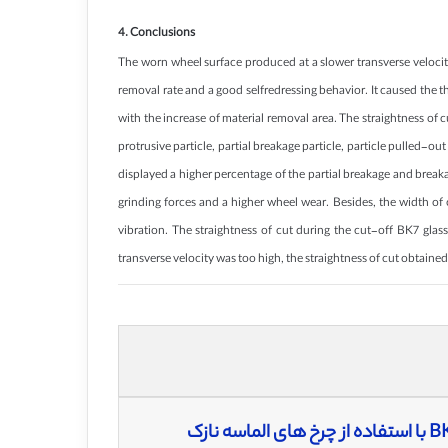
4. Conclusions
The worn wheel surface produced at a slower transverse velocity
removal rate and a good selfredressing behavior. It caused the t
with the increase of material removal area. The straightness of 
protrusive particle, partial breakage particle, particle pulled-
displayed a higher percentage of the partial breakage and breaka
grinding forces and a higher wheel wear. Besides, the width of 
vibration. The straightness of cut during the cut-off BK7 gla
transverse velocity was too high, the straightness of cut obtaine