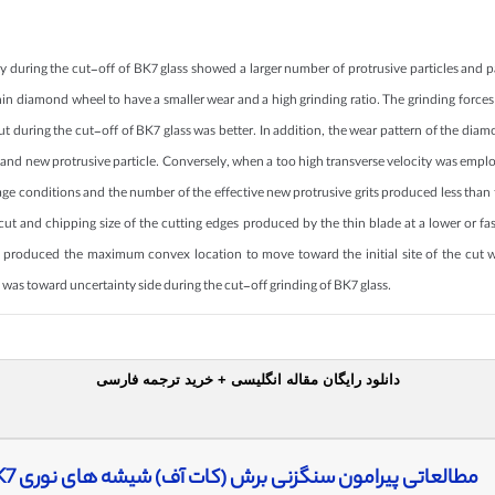
 during the cut-off of BK7 glass showed a larger number of protrusive particles and par
hin diamond wheel to have a smaller wear and a high grinding ratio. The grinding forces 
cut during the cut-off of BK7 glass was better. In addition, the wear pattern of the dia
out and new protrusive particle. Conversely, when a too high transverse velocity was e
ge conditions and the number of the effective new protrusive grits produced less than tha
cut and chipping size of the cutting edges produced by the thin blade at a lower or fas
ss produced the maximum convex location to move toward the initial site of the cut w
d was toward uncertainty side during the cut-off grinding of BK7 glass.
دانلود رایگان مقاله انگلیسی + خرید ترجمه فارسی
مطالعاتی پیرامون سنگزنی برش (کات آف) شیشه های نوری BK7 با استفاده از چرخ های الماسه نازک