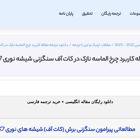
وعات
ترجمه رایگان
تحقیق
پایان نامه
 2023
/
مقالات اپتیک و لیزر با ترجمه
/
دانلود ترجمه مقاله کاربرد چرخ الماسه نازک در کات آف سنگز
اربرد چرخ الماسه نازک در کات آف سنگزنی شیشه نوری BK7 – مجله الزویر
دانلود رایگان مقاله انگلیسی + خرید ترجمه فارسی
مطالعاتی پیرامون سنگزنی برش (کات آف) شیشه های نوری BK7 با استفاده از چرخ های الماسه نازک