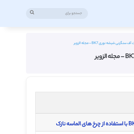
جستجو
برای
نی شیشه نوری BK7 – مجله الزویر