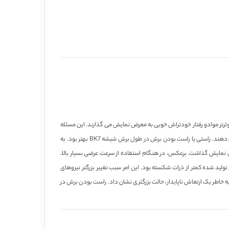
تگی جزئی نشان داد که نرخ حذف موثرتر موادو رفتار خودتراش خوبی به معرض نمایش می گذارند. این مسئله
باعث گردید چرخ الماسه نازک سایش و نسبت سنگزنی بالایی داشته باشد. نیروهای سنگزنی تولید شده در سرعت عرضی پائین تر تغییر کمی با افزایش سطح حذف مواد نشان دهند. راستی یا راست بودن برش در طول برش شیشه BK7 بهتر بود. به
نمایش گذاشت. برعکس، در هنگام استفاده از سرعت عرضی بسیار بالا،
د شده کمتر از ذرات شکسته بود. این امر سبب تغییر بزرگتر نیروهای
ه خاطر یک ارتعاش ناپایدار، حالت بزرگتری نشان داد. راست بودن برش در