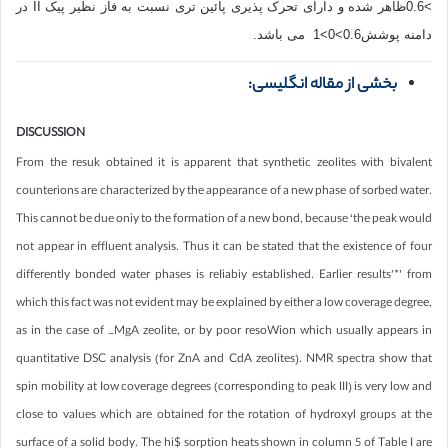
>0.6ظاهر شده و دارای تحرک پذیری پائین تری نسبت به فاز نظیر پیک II در
دامنه پوشش0.6>0>1 می باشد.
بخشی از مقاله انگلیسی:
DISCUSSION
From the resuk obtained it is apparent that synthetic zeolites with bivalent
counterions are characterized by the appearance of a new phase of sorbed water.
This cannot be due oniy to the formation of a new bond, because ‘the peak would
not appear in effluent analysis. Thus it can be stated that the existence of four
differently bonded water phases is reIiabiy established. Earlier results’*’ from
which this fact was not evident may be explained by either a low coverage degree,
as in the case of _MgA zeolite, or by poor resoWion which usuaIIy appears in
quantitative DSC anaIysis (for ZnA and CdA zeolites). NMR spectra show that
spin mobility at Iow coverage degrees (corresponding to peak III) is very low and
close to values which are obtained for the rotation of hydroxyl groups at the
surface of a solid body. The hi$ sorption heats shown in column 5 of Table I are