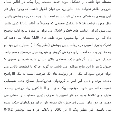
مسئله تنها ناشی از تشکیل پیوند جدید نیست، زیرا پیک، در آنالیز سیال
خروجی ظاهر نخواهد شد. بنابراین، می توان اظهار داشت که وجود چهار فاز
آبی پیوندی به شکلی مطمئن ثابت شده است. با توجه به درجه پوشش پائین،
مثل مورد زئولیت MgA یا تفکیک ضعیفی که معمولاً در آنالیز DSC کمی ظاهر
می شود (برای زئولیت های ZnA و CdA)، می توان در مورد نتایج اولیه توضیح
داد که این مسئله در آنها مشهود نبود. طیف های NMR نشان می دهند که
تحرک پذیری اسپین در درجات پایین پوشش (نظیر پیک III) بسیار پائین بوده و
به مقادیر بدست آمده برای چرخش گروههای هیدروکسیل درسطح جسم جامد
نزدیک می باشد. گرمای جذب سطحی بالای نشان داده شده در ستون 5
جدول 1 نیز با این نتایج موافق می باشد، به گونه ای که با قطعیت بالایی می
توان فرض نمود که پیک III در زئولیت های تک ظرفیتی شبیه به پیک III پاسخ
دهنده بوده و دلیل این امر به گروههای هیدروکسیل سطح جذب شیمیایی
نسبت داده می شود. موقعیت پیک های II و II تا کنون زیاد روشن نیست.
طیف های NMR وجود دو فاز اسپین با تحرک پذیری متفاوت، را نشان می
دهند، هر دو زمان اسپین (چرخش) یک نمونه بارز برای مولکولهای جذب شده
می باشند. فاز نظیر پیک II در DSC و EGA در دامنه پوشش 0.2>0