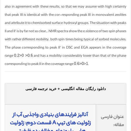
also in agreement with these results, so that we may assume with high certainty
that peak III is identical with the cor-responding peak III in monovalent zeolites
and attribute it to chemisorbed surface hydroxyl groups. The situation with peaks
II and II’ is by far not so clear_ NMR spectra show the e.sistence of two spin phases
with rather different mobility, both spin times being typical of sorbed molecules.
The phase corresponding to peak II’ in DSC and EGA appears in the coverage
range
0.2>0 >0.6
and has a mobility considerably lower than that of the phase
corresponding to peak II in the coverage range
0.6>0>1.
دانلود رایگان مقاله انگلیسی + خرید ترجمه فارسی
آنالیز فرایندهای بنیادی واجذبی آب از
عنوان فارسی
زئولیت های تیپ A قسمت دوم: زئولیت
مقاله: