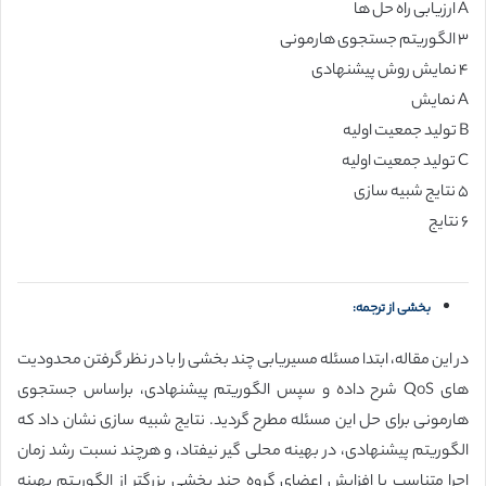
A ارزیابی راه حل ها
۳ الگوریتم جستجوی هارمونی
۴ نمایش روش پیشنهادی
A نمایش
B تولید جمعیت اولیه
C تولید جمعیت اولیه
۵ نتایج شبیه سازی
۶ نتایج
بخشی از ترجمه:
در این مقاله، ابتدا مسئله مسیریابی چند بخشی را با در نظر گرفتن محدودیت
های QoS شرح داده و سپس الگوریتم پیشنهادی، براساس جستجوی
هارمونی برای حل این مسئله مطرح گردید. نتایج شبیه سازی نشان داد که
الگوریتم پیشنهادی، در بهینه محلی گیر نیفتاد، و هرچند نسبت رشد زمان
اجرا متناسب با افزایش اعضای گروه چند بخشی بزرگتر از الگوریتم بهینه