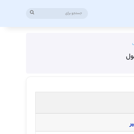
جستجو
برای
ل
حول
ر