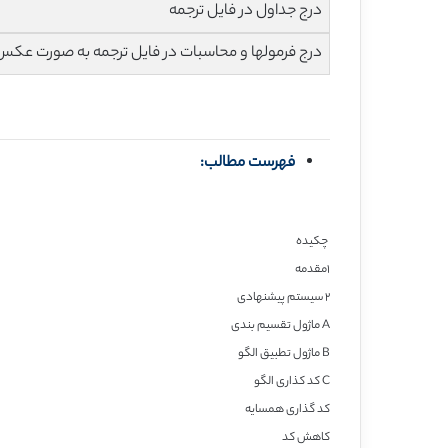
درج جداول در فایل ترجمه
درج فرمولها و محاسبات در فایل ترجمه به صورت عکس
فهرست مطالب:
چکیده
۱مقدمه
۲ سیستم پیشنهادی
A ماژول تقسیم بندی
B ماژول تطبیق الگو
C کد کذاری الگو
کد گذاری همسایه
کاهش کد