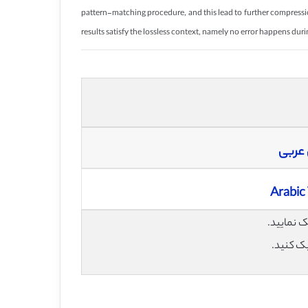
pattern-matching procedure, and this lead to further compress
results satisfy the lossless context, namely no error happens 
 عربی
Arabic
یک کنید.