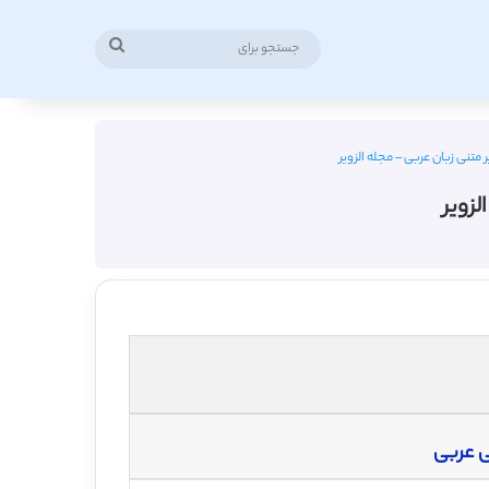
جستجو
برای
متنی زبان عربی – مجله الزویر
لزویر
ی عربی