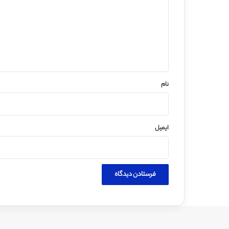
د
گ
ا
ه
*
نام
ایمیل