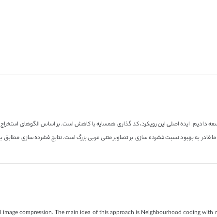
توسعه دادیم. ایده اصلی این رویکرد، کد گذاری همسایه با کاهش است. بر اساس الگوهای استخراج 
ما قادر به بهبود نسبت فشرده سازی بر تصاویر متنی عربی بزرگ است. نتایج فشرده سازی مطابق 
ual image compression. The main idea of this approach is Neighbourhood coding with 