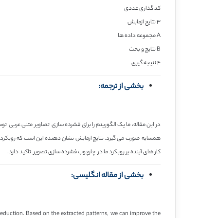
کد گذاری عددی
۳ نتایج ازمایش
A مجموعه داده ها
B نتایج و بحث
۴ نتیجه گیری
بخشی از ترجمه:
در این مقاله، ما یک الگوریتم را برای فشرده سازی تصاویر متنی عربی 
همسایه صورت می گیرد. نتایج ازمایش نشان دهنده این است که رویکرد 
کار های آینده بر رویکرد ما در چارچوب فشرده سازی تصویر تاکید دارد.
بخشی از مقاله انگلیسی:
reduction. Based on the extracted patterns, we can improve the