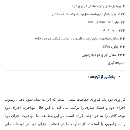
۳ ۱ پروفیل های زمان دما طی فراوری دود
۳ ۲ تعیین پارامتر های شبیه سازی مهاجرت اجزا به پوشش
۳ ۲ ۱ براورد Cmax,Dc, و hm
۳ ۲ ۲ براورد d u b
۳ ۳ تحلیل مهاجرت اجزای دود به ژامبون بر اساس غلظت در دود خانه
۳ ۳ ۱ براورد CWe
۳ ۳ ۲ انتقال اجزای دود به ژامبون
۴ نتیجه گیری
بخشی از ترجمه:
فراوری دود یک فناوری حفاظت سنتی است که اثرات نمک سود دهی، رسوب
اجزای دود و خشک سازی را ترکیب می کند. با این حال، مهاجرت اجزای دود
توجه کافی را به خود جلب کرده است. در این مطالعه، ما مهاجرت اجزای دود
را به ژامبون با استفاده از تفاوت ها در غلظت اجزای دود در دودخانه طی