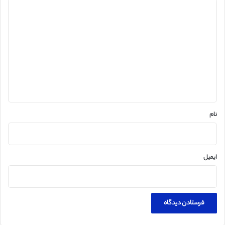
د
ی
د
گ
ا
ه
*
نام
ایمیل