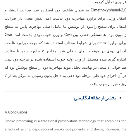
فراوری تحلیل کردیم
2,6-Dimethoxyphenol به عنوان شاخص دود استفاده شد. ضرایب انتشار و
انتقال وزنی برای براورد مهاجرت دود بدست امد. نقش معنی دار ضرایب
انتقال برای سطح ژامبون از پوشش بتا عامل اصلی مهاچرت پایین به سطح
ژامبون بود. همبستکی خطی بین Cwe و وزن چوب دودی بدست امد. Cwe
برای براورد cmax برای شرایط مختلف استفاده شد که موچب براورد غلظت
اجزای دودی در موقعیت های داخلی شد. مقادیر c براورد شده با مقادیر
اندازه گیری شده مستقل از وزن اولیه چوب استفاده شده در مرحله دود دهی
هم خوانی داشت. در نهایت، تحلیل موید مهاجرت دود از سطح پوشش بود که
در آن اجزای دود طی مرحله دود دهی به داخل بدون رسیدن به مرکز بعد از 7
روز ذخیره رسوب یافت.
بخشی از مقاله انگلیسی:
4. Conclusions
Smoke processing is a traditional preservation technology that combines the
effects of salting, deposition of smoke components, and drying. However, the