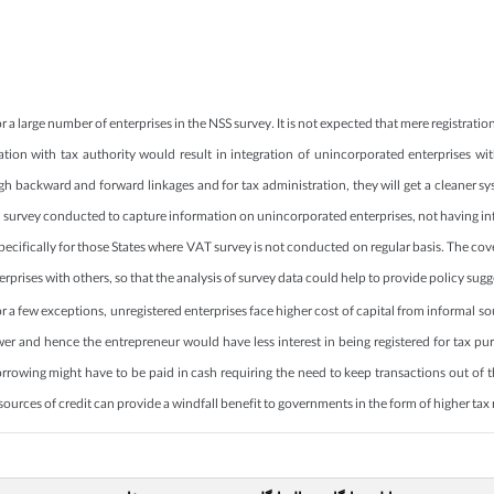
 a large number of enterprises in the NSS survey. It is not expected that mere registration
tration with tax authority would result in integration of unincorporated enterprises w
gh backward and forward linkages and for tax administration, they will get a cleaner syst
vel survey conducted to capture information on unincorporated enterprises, not having in
specifically for those States where VAT survey is not conducted on regular basis. The c
prises with others, so that the analysis of survey data could help to provide policy sugg
or a few exceptions, unregistered enterprises face higher cost of capital from informal s
ower and hence the entrepreneur would have less interest in being registered for tax pur
owing might have to be paid in cash requiring the need to keep transactions out of the
 sources of credit can provide a windfall benefit to governments in the form of higher tax 