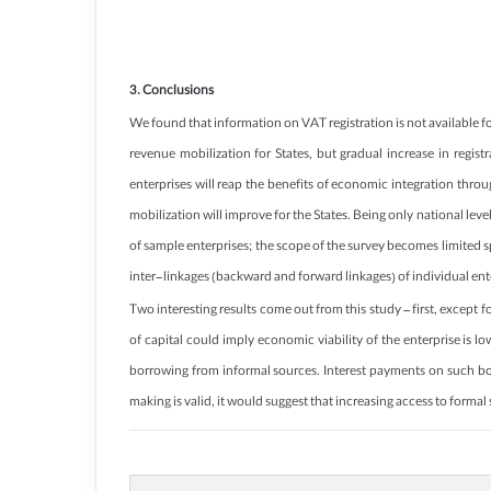
3. Conclusions
We found that information on VAT registration is not available for
revenue mobilization for States, but gradual increase in regis
enterprises will reap the benefits of economic integration throu
mobilization will improve for the States. Being only national le
of sample enterprises; the scope of the survey becomes limited 
inter-linkages (backward and forward linkages) of individual enter
Two interesting results come out from this study – first, except f
of capital could imply economic viability of the enterprise is l
borrowing from informal sources. Interest payments on such borr
making is valid, it would suggest that increasing access to formal