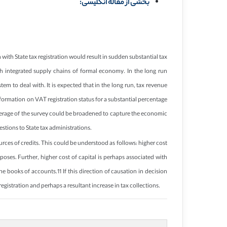
بخشی از مقاله انگلیسی:
 with State tax registration would result in sudden substantial tax
ith integrated supply chains of formal economy. In the long run
em to deal with. It is expected that in the long run, tax revenue
formation on VAT registration status for a substantial percentage
overage of the survey could be broadened to capture the economic
estions to State tax administrations.
ources of credits. This could be understood as follows: higher cost
poses. Further, higher cost of capital is perhaps associated with
 books of accounts.11 If this direction of causation in decision
registration and perhaps a resultant increase in tax collections.