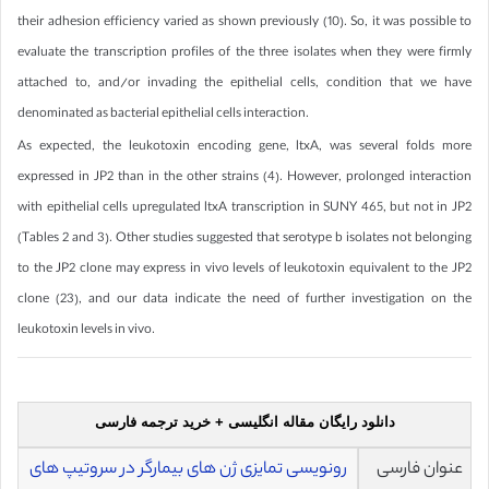
their adhesion efficiency varied as shown previously (10). So, it was possible to
evaluate the transcription profiles of the three isolates when they were firmly
attached to, and/or invading the epithelial cells, condition that we have
denominated as bacterial epithelial cells interaction.
As expected, the leukotoxin encoding gene, ltxA, was several folds more
expressed in JP2 than in the other strains (4). However, prolonged interaction
with epithelial cells upregulated ltxA transcription in SUNY 465, but not in JP2
(Tables 2 and 3). Other studies suggested that serotype b isolates not belonging
to the JP2 clone may express in vivo levels of leukotoxin equivalent to the JP2
clone (23), and our data indicate the need of further investigation on the
leukotoxin levels in vivo.
دانلود رایگان مقاله انگلیسی + خرید ترجمه فارسی
عنوان فارسی
رونویسی تمایزی ژن های بیمارگر در سروتیپ های