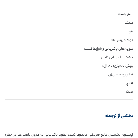
پیش زمینه
هدف
طرح
مواد و روش ها
سویه های باکتریایی و شرایط کشت
کشت سلولی اپی تلیال
روش ادهیژن(اتصال)
آنالیز رونویسی ژن
نتایج
بحث
بخشی از ترجمه:
اپیتلیوم نخستین مانع فیزیکی محدود کننده نفوذ باکتریایی به درون بافت ها در حفره