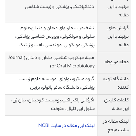
مرتبط با این
دندانپزشکی، پزشکی و زیست شناسی
مقاله
گرایش های
تشخیص بیماریهای دهان و دندان،علوم
مرتبط با این
سلولی و مولکولی، ویروس شناسی پزشکی،
مقاله
پزشکی مولکولی، مهندسی بافت و ژنتیک
مجله میکروب شناسی دهان و دندان (Journal
مجله مربوطه
of Oral Microbiology)
دانشگاه تهیه
گروه میکروبیولوژی، موسسه علوم زیست
کننده
پزشکی، دانشگاه سائو پائولو، برزیل
کلمات کلیدی
آگرگاتی باکتر اکتینیومیست کومیتان، بیان ژن،
این مقاله
سلول اپی تلیال، عفونت
لینک مقاله در
لینک این مقاله در سایت NCBI
سایت مرجع