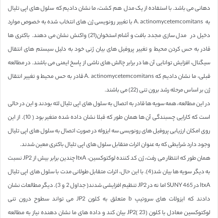
دهانی می باشد. با استفاده از یک مدل هم کشت، ما نشان دادیم که سلول های اپی تلیال
به A. actinomycetemcomitans با تغییر رونویسی ژن های انتخاب شده به خصوص موارد
دخیل در مدل سازی مجدد بافت و آشام استخوان(21) واکنش نشان می دهند. باکتری ها
قادر به حس کردن محیط و تغییر پروفیل های بیان ژنی خود به دلیل سیستم های انتقال
سیگنال، افزایش توانایی آن ها در برابر چالش های ناشی از پاسخ ایمنی می باشند. در مطالعه
قبلی، ما نشان دادیم که A. actinomycetemcomitans قادر به حس محیط و تغییر انتقال
ژن بر اساس مرحله رشد برون تنی (22) می باشند.
در این مطالعه، همه سویه ها قادر به اتصال به سلول های اپی تلیال لثه بودند و این در حالی
است که کارایی چسبندگی آن ها همان طور که قبلا نشان داده شده متغیر بود ( 10). از این
روی امکان ارزیابی پروفیل های رونویسی سه ایزوله در صورت اتصال به سلول های اپی تلیال
وجود دارد شرایطی که به عنوان اثرات متقابل سلول های اپی تلیال باکتری معین شدند.
همان طور که انتظار می رفت، ژن کد کننده لوکتوکسین، ltxA چندین برابر بیش از JP2 نسبت
به دیگر سویه ها بیان شد(4). با این حال، اثرات متقابل طولانی مدت با سلول های اپی تلیال
ltxA در SUNY 465 اما نه در JP2 تنظیم افزایشی شدند( جداول 2 و 3). دیگر مطالعات نشان
دادند که ایزولات های سروتیپ b متعلق به کلون JP2 می تواند سطوح درون تنی
لوکتوکسین معادل با کلون JP2( 23) بیان کند و داده های ما نشان دهنده نیاز به مطالعه