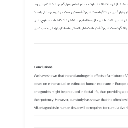
سیار پایین افزایشی هستند. از ان جا که انتخاب ترکیب ما بر اساس قرار گیری یا ابتلا تقریبی و یا
واقعی انسان ها در اروپا و یا امریکا در برابر این انتاگونیست ها بود،حداقل یکی از اجزای ترکیب احتمالا به طور همزمان در افراد دیده می شود. این که ایا اثرات ترکیبی در معرض قرار گیری در انتاگونیست های AR ممکن است در دوره ی جنینی ایجاد
 هیپوس پادیاس در اختیار بگذارد،بایستی تحت تاثیر یک سری انتاگونیست های AR موجود در بافت و قابلیت ان ها می باشد. با این حال مطالعه ی ما نشان داد که اغلب سطوح پایین
اندازه گیری شده برای تک تک انتاگونیست های AR همیشه شاخص مطمئنی برای رد خطرات مربوط به این دسته از مواد شیمیایی نیستند. کارها و تلاش های جدید برای بررسی انتاگونیست های AR در بافت های انسانی به منظور ارزیابی خطر پذیری
Conclusions
We have shown that the anti androgenic effects of a mixture of 
based on either actual or estimated human exposure in Europe a
antagonists might be produced in foetal life, thus providing a p
their potency. However, our study has shown that the often low le
AR antagonists in human tissue will be required for cumula tive r