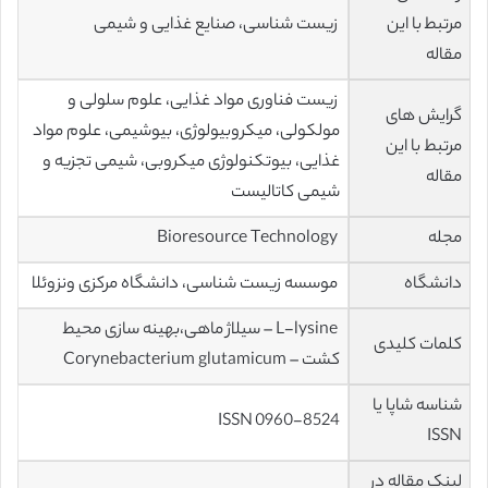
مرتبط با این
زیست شناسی، صنایع غذایی و شیمی
مقاله
زیست فناوری مواد غذایی، علوم‌ سلولی‌ و
گرایش های
مولکولی‌، میکروبیولوژی، بیوشیمی، علوم مواد
مرتبط با این
غذایی، بیوتکنولوژی میکروبی، شیمی تجزیه و
مقاله
شیمی کاتالیست
مجله
Bioresource Technology
دانشگاه
موسسه زیست شناسی، دانشگاه مرکزی ونزوئلا
L-lysine – سیلاژ ماهی،بهینه سازی محیط
کلمات کلیدی
کشت – Corynebacterium glutamicum
شناسه شاپا یا
ISSN 0960-8524
ISSN
لینک مقاله در