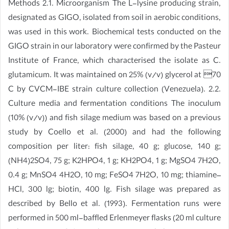
Methods 2.1. Microorganism The L-lysine producing strain,
designated as GIGO, isolated from soil in aerobic conditions,
was used in this work. Biochemical tests conducted on the
GIGO strain in our laboratory were confirmed by the Pasteur
Institute of France, which characterised the isolate as C.
glutamicum. It was maintained on 25% (v/v) glycerol at 70
C by CVCM-IBE strain culture collection (Venezuela). 2.2.
Culture media and fermentation conditions The inoculum
(10% (v/v)) and fish silage medium was based on a previous
study by Coello et al. (2000) and had the following
composition per liter: fish silage, 40 g; glucose, 140 g;
(NH4)2SO4, 75 g; K2HPO4, 1 g; KH2PO4, 1 g; MgSO4 7H2O,
0.4 g; MnSO4 4H2O, 10 mg; FeSO4 7H2O, 10 mg; thiamine–
HCl, 300 lg; biotin, 400 lg. Fish silage was prepared as
described by Bello et al. (1993). Fermentation runs were
performed in 500 ml-baffled Erlenmeyer flasks (20 ml culture