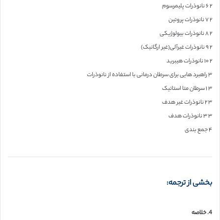
۲ ۶ نانوذرات پلیمرسوم
۲ ۷ نانوذرات پروتین
۲ ۸ نانوذرات بیولوژیکی
۲ ۹ نانوذرات غیرآلی(غیر ارگانیک)
۲ ۱۰ نانوذرات هیبرید
۳ راهبرد هایی برای سرطان درمانی با استفاده از نانوذرات
۳ ۱ سرطان متا استاتیک
۳ ۲ نانوذرات غیر هدف
۳ ۳ نانوذرات هدف
۴ جمع بندی
بخشی از ترجمه:
4. خلاصه