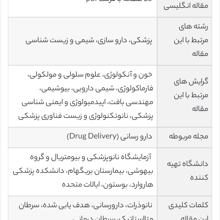
مقاله انگلیسی
رشته های
مرتبط با این
پزشکی، دارو سازی، شیمی و زیست شناسی
مقاله
خون و آنکولوژی، علوم سلولی و مولکولی،
گرایش های
فارماکولوژی، شیمی دارویی، بیوشیمی،
مرتبط با این
مهندسی بافت، اپیدمیولوژی و ایمنی شناسی
مقاله
پزشکی، نانوتکنولوژی و زیست فناوری پزشکی
مجله مربوطه
دارو رسانی (Drug Delivery)
آزمایشگاه نانوپزشکی و بیومتریال و گروه
دانشگاه تهیه
بیهوشی، بیمارستان بریگهام، دانشکده پزشکی
کننده
هاروارد، بوستون، ایالات متحده
کلمات کلیدی
نانوذرات، دارورسانی، هدف یابی شده، سرطان
این مقاله
متااستاتیک، سرطان درمانی