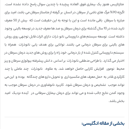
متازتازیس هنوز یک بیماری فوق العاده پیچیده با چندین سوال پاسخ داده نشده است.
اگرچه 90% مرگ های ناشی از سرطان در انسان بر گرفته از متاستاز سرطان می باشد، امید برای
مبارزه با سرطان باقی مانده است و این با توجه به این حقیقت است که بیش از 50 معرف
تایید شده در 10 سال گذشته برای درمان سرطان و صد ها معرف جدید در توسعه بالینی وجود
داشته است. توسعه سیستم های دارورسانی نانو ذرات دارای اثرات قابل توجهی روی روش
های بالینی برای سرطان درمانی می باشند. توانایی برای هدف یابی نانوذرات همراه با
سیستم دارورسانی کنترل شده از بار درمانی خود راه را برای روش های جدید درمان سرطان در
اختیار می گذارد. با طراحی منطقی نانوذرات بر اساس دانش پیشرفته بیولوژی سرطان و ریز
محیط تومور، افزایش کارایی حاصل خواهد شد. به علاوه، نانوذرات چند عاملی یا چند
کارکردی قادر به حمل معرف های عکسبرداری و تحویل دارو های چندگانه بوده و این می
تواند موجب تشخیص و درمان سرطان شود. کاربرد نانوفناوری در درمان سرطان موجب به
وجود آمدن نتایج جالب شده و می تواند برای درمان بیماران سرطانی در آینده نزدیک امید
بخش باشد.
بخشی از مقاله انگلیسی: