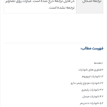
ترجمه اشکال
در فایل ترجمه درج شده است. عبارات روی تصاویر
ترجمه نشده است.
فهرست مطالب:
۱ مقدمه
۲ فناوری های نانوذرات
۲ ۱ نانوذرات لیپوزوم
۲ ۲ نانوذرات مزدوج پلیمر-دارو
۲ ۳ نانوذرات پلیمری
۲ ۴ نانوذرات میسل
۲ ۵ نانوذرات دندریمر