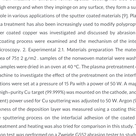
high energy and when they impinge on any surface, they form a s
role in various applications of the sputter coated materials [9]. 
 treatment has also been increasingly used to modify polypropylen
r coated copper was investigated and discussed by abrasion 
 coating process were examined and the mechanism of the int
croscopy. 2. Experimental 2.1. Materials preparation The mate
a of 75± 2 g/m2 . samples of the nonwoven material were washed
e samples were dried in an oven at 40 °C. The plasma pretreatmen
hine to investigate the effect of the pretreatment on the interf
itions were set at a pressure of 15 Pa with a power of 50 W. A 
A high-purity Cu target (99.999%) was mounted on the cathode, 
urrent) power used for Cu sputtering was adjusted to 50 W. Argo
ckness of the deposition layer was measured using a coating thi
 sputtering process on the interfacial adhesion of the coated 
atment and heating was also tried for comparison in this study. T
asion test was performed on a Zweigle G552 abrasion tester to stud