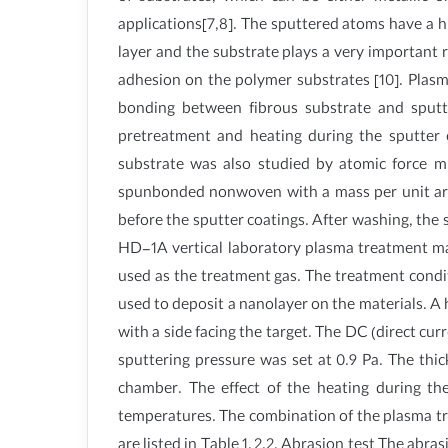
applications[7,8]. The sputtered atoms have a 
layer and the substrate plays a very important 
adhesion on the polymer substrates [10]. Plasma
bonding between fibrous substrate and sputte
pretreatment and heating during the sputter
substrate was also studied by atomic force mi
spunbonded nonwoven with a mass per unit are
before the sputter coatings. After washing, th
HD-1A vertical laboratory plasma treatment mac
used as the treatment gas. The treatment cond
used to deposit a nanolayer on the materials. 
with a side facing the target. The DC (direct c
sputtering pressure was set at 0.9 Pa. The thi
chamber. The effect of the heating during the
temperatures. The combination of the plasma tre
are listed in Table 1. 2.2. Abrasion test The abr