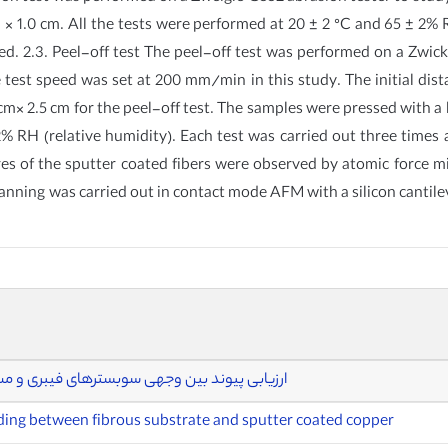
 × 1.0 cm. All the tests were performed at 20 ± 2 °C and 65 ± 2% R
d. 2.3. Peel-off test The peel-off test was performed on a Zwic
he test speed was set at 200 mm/min in this study. The initial 
m× 2.5 cm for the peel-off test. The samples were pressed with a lo
% RH (relative humidity). Each test was carried out three times
tures of the sputter coated fibers were observed by atomic forc
ing was carried out in contact mode AFM with a silicon cantile
ارزیابی پیوند بین وجهی سوبسترهای فیبری و 
nding between fibrous substrate and sputter coated copper