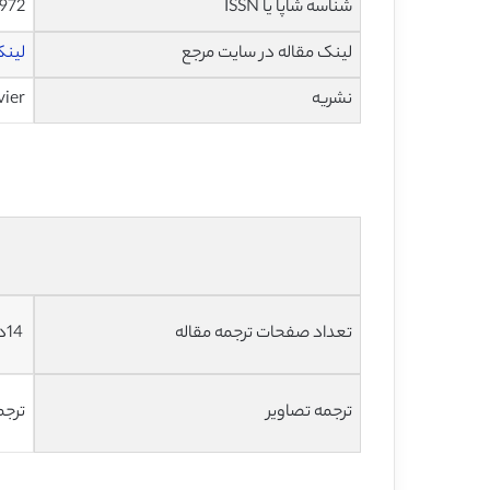
شناسه شاپا یا ISSN
972
لینک مقاله در سایت مرجع
لینک
نشریه
vier
تعداد صفحات ترجمه مقاله
14دصفحه با فرمت ورد، به صورت تایپ شده و با فونت 14 – B Nazanin
ترجمه تصاویر
ترجم