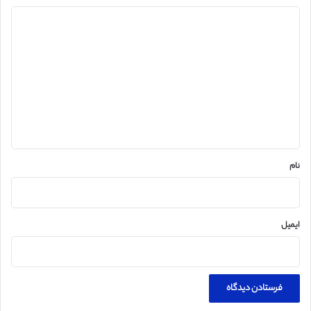
د
ی
د
گ
ا
ه
*
نام
ایمیل