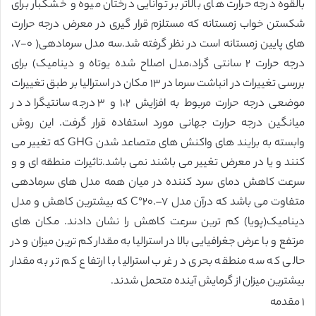
بالقوه درجه حرارت های بالاتر بر توانایی درختان میوه و خشکبار برای
شکستن خواب زمستانه که مستلزم قرار گیری در معرض درجه حرارت
های پایین زمستانه است در نظر گرفته شد.سه مدل سرمادهی( ۰-۷،
درجه حرارت ۲ سانتی گراد،مدل اصلاح شده یوتاه و دینامیک) برای
بررسی تغییرات در انباشت سرما در ۱۳ مکان در استرالیا بر طبق تغییرات
موضعی درجه حرارت مربوط به افزایش ۱،۲ و ۳ درجه سانتیگراد در
میانگین درجه حرارت جهانی مورد استفاده قرار گرفت. این روش
وابسته به برایند های واکنش های متصاعد شدن GHG که تغییر می
کنند و یا در معرض تغییر می باشند نمی باشد.تاثیرات منطقه ای و و
سرعت کاهش دمای سرد کننده در میان همه مدل های سرمادهی
متفاوت می باشد که درآن مدل ۷–.۲۰°C که بیشترین کاهش و مدل
دینامیک(پویا) کم ترین سرعت کاهش را نشان دادند. مکان های
مرتفع و با عرض جغرافیایی بالا در استرالیا به مقدار کم ترین میزان و در
حالی که سه منطقه بحری در غرب استرالیا با ارتفاع کم تر به مقدار
بیشترین میزان از گرمایش آینده متحمل شدند.
۱ مقدمه