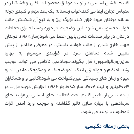
اقلیم نقشی اساسی در تولید موفق محصولات باغی و خشکبار در
مقیاس تجاری ایفا می کند.خواب زمستانه یک بعد مهم و کلیدی چرخه
سالانه درختان میوه خزان کننده(برگ ریز) و به تبع آن شکستن حالت
خواب محسوب می شود. این وضعیت در دوره زمستانه برای حفاظت
درختان در برابر صدمات دمای پایین حفظ می شود(سار ۱۹۸۵). درختان
جهت خارج شدن از حالت خواب، بایستی در معرض مقادیر از پیش
تعیین شده دماهای سرد در فرایندی موسوم به بهاره
سازی(ورنالیزاسیون) قرار بگیرند.سرمادهی ناکافی می تواند موجب
رشد نامنظم و جوانه زنی اندک، نمو ضعیف میوه،کوچک ماندن اندازه
میوه و زمان های رسیدگی غیر یکنواخت می شود(اکالبی و و همکاران
۲۰۰۳،پتری و لیت ۲۰۰۴، سار ۱۰۸۵،ولر ۱۹۸۶). افزایش درجه حرارت در
آینده ناشی از تغییر اقلیم تحت فعالیت های انسانی بر فرایند های
سرمادهی یا بهاره سازی تاثیر گذاشته و موجب وارد آمدن اثرات
نامطلوب بر تولید می شود.
بخشی از مقاله انگلیسی: