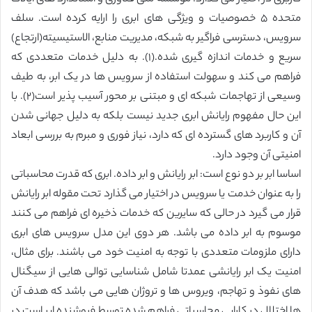
متحده ۵ خصوصیات و ویژگی های ابری را ارایه کرده است. سلف
سرویس، دسترسی فراگیر به شبکه، مدیریت منابع، الاستیسیته(ارتجاع)
سریع و خدمات اندازه گیری شده.(۱). به دلیل خدمات متعددی که
فراهم می کند و سهولت استفاده از سرویس ها در یک ابر، به طیف
وسیعی از تهاجمات شبکه ای و مبتنی بر محور آسیب پذیر است(۲). با
این حال مفهوم رایانش ابری جدید نیست بلکه به دلیل جهانی شدن
آن و کاربرد های گسترده ای که دارد، نیاز فوری و مبرم به بررسی ابعاد
امنیتی آن وجود دارد.
اساسا ابر بر دو نوع است: ابر رایانش و ابر داده. ابری که قدرت محاسباتی
را به عنوان خدمت یا سرویس در اختیار می گذارد تحت مقوله ابر رایانش
قرار می گیرد در حالی که سایرین که خدمات ذخیره ای فراهم می کنند
موسوم به ابر داده می باشد. هر دوی این مدل سرویس های ابری
دارای ملزومات متعددی با توجه به امنیت خود می باشند. برای مثال،
امنیت یک ابر رایانشی عمدتا شامل شناسایی توالی هایی از سیگنال
های نفوذ و تهاجم، ویروس ها و تروژان هایی می باشد که هدف آن
ها اختلال در کارایی محاسباتی فراهم شده توسط فروشنده ابر است در