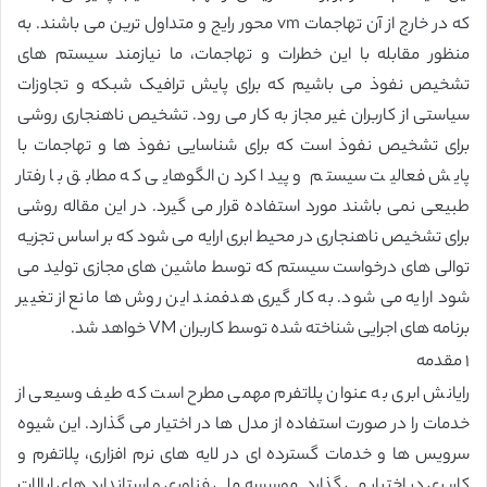
که در خارج از آن تهاجمات vm محور رایج و متداول ترین می باشند. به
منظور مقابله با این خطرات و تهاجمات، ما نیازمند سیستم های
تشخیص نفوذ می باشیم که برای پایش ترافیک شبکه و تجاوزات
سیاستی از کاربران غیر مجاز به کار می رود. تشخیص ناهنجاری روشی
برای تشخیص نفوذ است که برای شناسایی نفوذ ها و تهاجمات با
پایش فعالیت سیستم و پیدا کردن الگوهایی که مطابق با رفتار
طبیعی نمی باشند مورد استفاده قرار می گیرد. در این مقاله روشی
برای تشخیص ناهنجاری در محیط ابری ارایه می شود که بر اساس تجزیه
توالی های درخواست سیستم که توسط ماشین های مجازی تولید می
شود ارایه می شود. به کار گیری هدفمند این روش ها مانع از تغییر
برنامه های اجرایی شناخته شده توسط کاربران VM خواهد شد.
۱ مقدمه
رایانش ابری به عنوان پلاتفرم مهمی مطرح است که طیف وسیعی از
خدمات را در صورت استفاده از مدل ها در اختیار می گذارد. این شیوه
سرویس ها و خدمات گسترده ای در لایه های نرم افزاری، پلاتفرم و
کاربری در اختیار می گذارد. موسسه ملی فناوری و استاندارد های ایالات