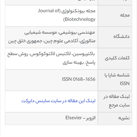
مجله بیوتکنولوژی (Journal of
مجله
Biotechnology)
مهندسی بیوشیمی، موسسه شیمیایی
دانشگاه
متالورژی، آکادمی علوم چین، جمهوری خلق چین
باکتریوسین، لاکتیس لاکتوکوکوس، روش سطح
کلمات کلیدی
پاسخ، بهینه سازی
شناسه شاپا یا
0168-1656 ISSN
ISSN
لینک مقاله در
لینک این مقاله در سایت ساینس دایرکت
سایت مرجع
نشریه
الزویر – Elsevier