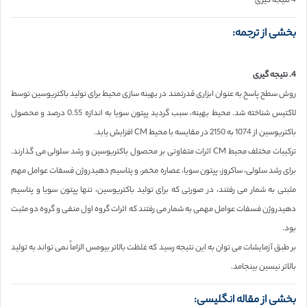
4 نتیجه گیری
بخشی از ترجمه:
4. نتیجه گیری
روش سطح پاسخ به عنوان ابزاری قدرتمند در بهینه سازی محیط برای تولید باکتریوسین توسط
لاکتیس شناخته شد. محیط بهینه، سبب گردید پپتون سویا به اندازه 0.55 درصد و محصول
باکتریوسین از 1074 به 2150 در مقایسه با محیط CM افزایش یابد.
ترکیبات مختلف محیط CM اثرات متفاوتی بر محصول باکتریوسین و رشد سلولی می گذارند.
برای رشد سلولی، ساکروز، پپتون سویا، عصاره مخمر، و پتاسیم دهیدروژن فسفات عوامل مهم
مثبتی به شمار می رفتند، در صورتی که برای تولید باکتریوسین، تنها پپتون سویا و پتاسیم
دهیدروژن فسفات عوامل مهمی به شمار می رفتند که اثرات گروه اول منفی و گروه دو مثبت
بود.
بر طبق آزمایشات می توان به این نتیجه رسید که غلظت بالاتر بیومس الزاماً نمی تواند به تولید
بالاتر نیسین بینجامد.
بخشی از مقاله انگلیسی: