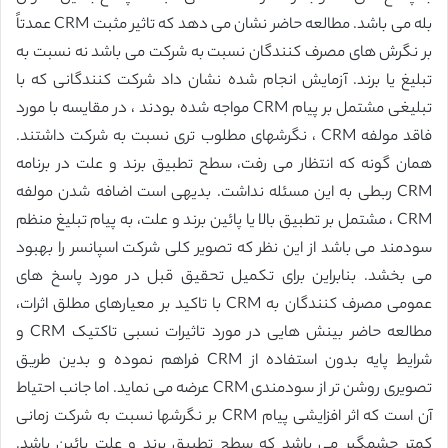
بله می باشد. مطالعه حاضر نشان می دهد که تاثیر مثبت CRM عمدتاً
بر نگرش های مصرف کنندگان نسبت به شرکت می باشد نه نسبت به
تبلیغ یا برند. آزمایش انجام شده نشان داد شرکت کنندگانی که با
تبلیغی مشتمل بر پیام CRM مواجه شده بودند ، در مقایسه با مورد
فاقد مولفه CRM ، نگرشهای مطلوب تری نسبت به شرکت داشتند.
همان گونه که انتظار می رفت، سطح تطبیق برند و علت در برنامه
CRM ربطی به این مسئله نداشت. بدیهی است اضافه شدن مولفه
CRM ، مشتمل بر تطبیق بالا یا پائین برند و علت، به پیام تبلیغ منظم
سودمند می باشد از این نظر که تصویر کلی شرکت اسپانسر را بهبود
می بخشد. بنابراین برای تکمیل تحقیق قبل در مورد پاسخ های
عمومی مصرف کنندگان به CRM با تاکید بر معیارهای مطلق اثرات،
مطالعه حاضر بینش هایی در مورد تاثیرات نسبی تاکتیک CRM و
شرایط پایه بدون استفاده از CRM فراهم نموده و بدین طریق
تصویری روشن تر از سودمندی CRM عرضه می نماید. اما جانب احتیاط
آن است که اثر افزایشی پیام CRM بر نگرشها نسبت به شرکت زمانی
کمتر چشمگیر می باشد که سطح تطبیق برند و علت پائین باشد.