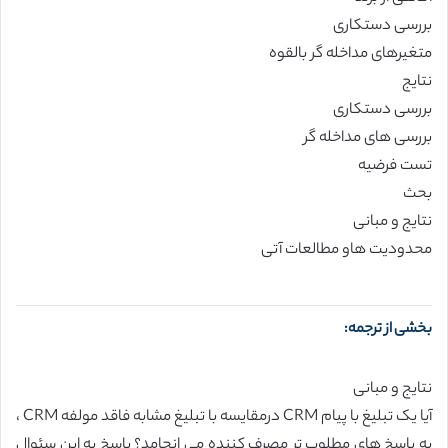
بررسی دستکاری
متغیرهای مداخله گر بالقوه
نتایج
بررسی دستکاری
بررسی های مداخله گر
تست فرضیه
بحث
نتایج و مبانی
محدودیت هاو مطالعات آتی
بخشی از ترجمه:
نتایج و مبانی
آیا یک تبلیغ با پیام CRM درمقایسه با تبلیغ مشابه فاقد مولفه CRM ،
به پاسخ های مطلوب تر مصرف کننده می انجامد؟ پاسخ به این سئوال