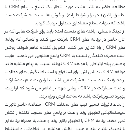
مطالعه حاضر به تاثیر مثبت مورد انتظار یک تبلیغ با پیام CRM با
تطبیق پائین ( در برابر شرایط پایه) برنگرش ها نسبت به شرکت دست
یافت که تنهابه سطح معناداری متداول نزدیک گردید.
از دیدگاه عملی، یافته های بدست آمده باید برای شرکت هایی که در
حال حاضر در برنامه های CRM شرکت می کنند و کسانی که برنامه
های CRM را راه اندازی می کنند، تشویق کننده ظاهر شوند. روشن
است مصرف کنندگان نسبت به CRM پاسخ مطلوبی می دهند. مزیت
و حسن پیام ارتباطی با مولفه CRM نهفته نسبت به پیام مشابه فاقد
مولفه CRM ، توانایی اش برای استخراج و استنباط نگرش های مطلوب
تر مصرف کننده نسبت به شرکت می باشد. بنابراین تصمیم به مشارکت
و عدم مشارکت در CRM ، زمانی مهم تر ظاهر می شود که اولویت،
بهبود تصویرشرکت باشد نه ساخت ارزش ویژه برند.
از لحاظ تاثیرات نسبی تیپ های مختلف CRM ، مطالعه حاضر تاثیرات
سیستماتیکی تطبیق برند و علت بر پاسخ های مصرف کننده را نشان
نمی دهد. برنامه CRM با تطبیق بالای برند و علت، به همراه برنامه ای
با تطبیق پائین برند و علت ، نقش موثرتری در فراخوانی و استنباط