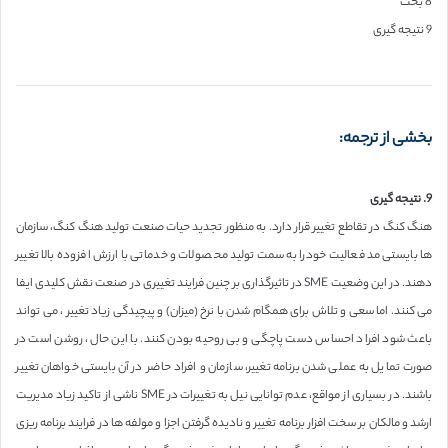
8 بحث
9 نتیجه گیری
بخشی از ترجمه:
9. نتیجه گیری
هنگ کنگ در تقاطع تغییر قرار دارد. به منظور تجدید حیات صنعت تولید هنگ کنگ، سازمان
ها بایستی مد فعالیت خودرا به سمت تولید محصولات و خدماتی با ارزش افزوده بالا تغییر
دهند. در این وضعیت SME در تاثیرگذاری بر چنین فرایند تغییری در صنعت نقش کلیدی ایفا
می کنند. اما سعی و تلاش برای همگام شدن با نرخ (میزان) و پیچیدگی زیاد تغییر ، می تواند
باعث شود افراد احساس دست پاچگی و بی روحیه بودن کنند. با این حال، روشن است در
صورت تمایل به عملی شدن برنامه تغییر، سازمان و افراد حاضر در آن بایستی خواهان تغییر
باشند. در بسیاری از مواقع، عدم توانایی نیل به تغییرات در SME ناشی از تاکید زیاد مدیریت
ارشد و مالکان بر سخت افزار برنامه تغییر و نادیده گرفتن اجزا و مولفه ها در فرایند برنامه ریزی