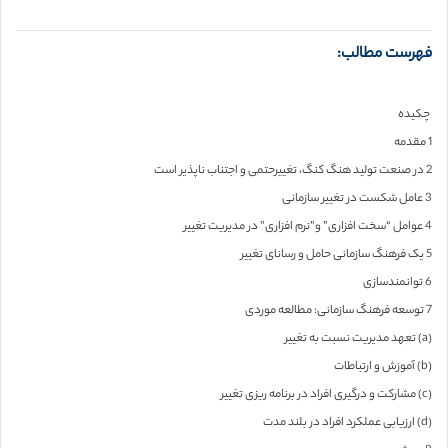
فهرست مطالب:
چکیده
1 مقدمه
2 در صنعت تولید هنگ کنگ، تغییرحتمی و اجتناب ناپذیر است
3 عامل شکست در تغییر سازمانی
4 عوامل “سخت افزاری” و”نرم افزاری” در مدیریت تغییر
5 یک فرهنگ سازمانی حامل و رسانای تغییر
6 توانمندسازی
7 توسعه فرهنگ سازمانی: مطالعه موردی
(a) تعهد مدیریت نسبت به تغییر
(b) آموزش و ارتباطات
(c) مشارکت و درگیری افراد در برنامه ریزی تغییر
(d) ارزیابی عملکرد افراد در بلند مدت