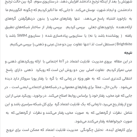
شهرتش را بعد از اینکه ترجیح داده‌شد افزایش دهد، در سناریوی سوم، گره بین حالت ترجیح
داده‌شدن و ایجاد شهرت نوسان می‌کند. تا جایی که ما آنالیز کردیم که چگونه الگوریتم ما
به بازخورد اشتباه پاسخ می‌دهد، تنها رفتارهای مخرب را بدون درنظرگرفتن گره‌های
ارائه‌دهنده بازخوردهای جعلی بررسی کردیم. بررسی رفتار از ساختار شبکه‌های تطبیق
یافته ( پوشاننده باشد یا نه) یا سناریویی پیاده‌سازی شده ( سناریوی SWIM باشد یا
Brightkite ) مستقل است لذ ا تنها تفاوت بین دو مدل عینی و ذهنی را بررسی می‌کنیم.
نتیجه
در این مقاله برروی مدیریت قابلیت اعتماد در IoT اجتماعی با ارائه رویکردهای ذهنی و
عینی تمرکز کردیم. تفاوت اصلی بین دو روش این است که رویکرد ذهنی دارای پاسخ
انتقالی کندتری است، که به طور ویژه در زمانی که با گره با رفتار پویا سروکار دارد دیده
می‌شود. بااین حال، عملآ برای رفتارهای معمولی در شبکه‌های اجتماعی ایمنی است ، در
جایی که فرد مخرب رفتار خود را براساس روابط اصلاح می‌کند. در برخورد، رویکرد عینی از این
نوع از رفتار رنج می‌برد، تا زمانی که یک قابلیت اعتماد گره برای کل شبکه سراسری باشد و این
شامل نظرات از‌ گره‌هایی که به صورت مخرب رفتار می‌کنند و نظرات از گره‌هایی که به
صورت خیرخواهانه رفتار می‌کنند می‌شود.
برای کارهای آینده، تحلیل چگونگی مدیریت قابلیت اعتماد که ممکن است برای ترویج