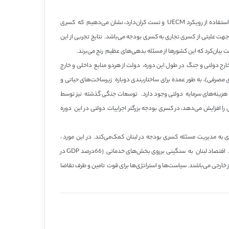
نتایج تجربی ما از دیدگاه Keynesian که بیان می‌کند یک ارتباط ضعیف بین کسری بودجه و کسری تجاری برای لبنان از سال 1975 تا 2003 وجود دارد پشتیبانی می‌کند . بااستفاده از رویکرد UECM و تست کران‌دارد، نشان می‌دهیم که کسری
ری تجاری ممکن است به 0.8172 درصد افزایش در کسری بودجه منجر شود. جهت علیتی از کسری تجاری به کسری بودجه می‌باشد. نتایج تجربی از این
ابود شدند. برای تامین‌مالی مخارج دولتی و جنگ در طول این دوره، دولت از هردو منابع داخلی و خارج
فزایش در وارد کردن کالاهای سرمایه (همراه با کالاهای مصرفی)، به طور عمده برای ساختاربندی دوباره زیرساخت‌های حیاتی و
شد هزینه‌های سرمایه دولتی وجود دارد. توسعات جنگی گذشته نیز توسط
ل دوره نیز هزینه خدمات بدهی‌ها کلی را افزایش می‌دهد، در کسری بودجه بزرگتر اجراییات دولتی در این دوره
ی به مدیریت مسئله کسری بودجه در لبنان کمک‌می‌کند. در این مورد ،
نتایج ما یک دید از اینکه که معیارهای سیاسی که می‌توانند کاهش کسری تجاری را درنظربگیرند می‌توانند کاهش کسری بودجه در لبنان را نیز ارزیابی کنند، فراهم می‌کند. اقتصاد لبنان به سنگینی برروی بخش‌های خدماتی (66درصد GDP در
رز خارجی می‌باشند. سیاست‌ها و استراتژی‌ها برای قوت تامین و طرف تقاضا