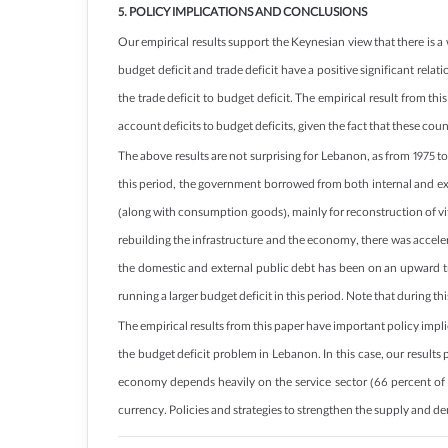
5. POLICY IMPLICATIONS AND CONCLUSIONS
Our empirical results support the Keynesian view that there is
budget deficit and trade deficit have a positive significant relati
the trade deficit to budget deficit. The empirical result from t
account deficits to budget deficits, given the fact that these cou
The above results are not surprising for Lebanon, as from 1975
this period, the government borrowed from both internal and ext
(along with consumption goods), mainly for reconstruction of vi
rebuilding the infrastructure and the economy, there was accel
the domestic and external public debt has been on an upward tren
running a larger budget deficit in this period. Note that during
The empirical results from this paper have important policy impli
the budget deficit problem in Lebanon. In this case, our results
economy depends heavily on the service sector (66 percent of 
currency. Policies and strategies to strengthen the supply and d