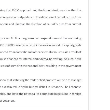
. Using the UECM approach and the bounds test, we show that the
ent increase in budget deficit. The direction of causality runs from
donesia and Pakistan the direction of causality runs from current
e process. To finance government expenditure and the war during
990 to 2000) was because of increases in import of capital goods
anced from domestic and other external resources. As a result of
also financed by internal and external borrowing. As such, both
 cost of servicing the national debt, resulting in the government
show that stablising the trade deficit problem will help to manage
ld assist in reducing the budget deficit in Lebanon. The Lebanese
ble, and have the potential to contribute huge sums in foreign
 of Lebanon.