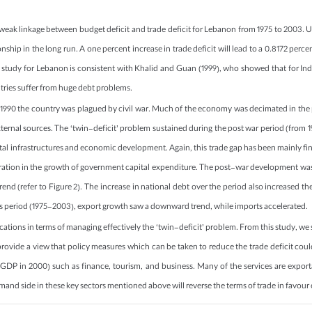
 a weak linkage between budget deficit and trade deficit for Lebanon from 1975 to 2003
onship in the long run. A one percent increase in trade deficit will lead to a 0.8172 perc
his study for Lebanon is consistent with Khalid and Guan (1999), who showed that for In
ntries suffer from huge debt problems.
 to1990 the country was plagued by civil war. Much of the economy was decimated in th
ernal sources. The ‘twin-deficit’ problem sustained during the post war period (from 1
tal infrastructures and economic development. Again, this trade gap has been mainly fin
eration in the growth of government capital expenditure. The post-war development was 
d (refer to Figure 2). The increase in national debt over the period also increased the
 this period (1975-2003), export growth saw a downward trend, while imports accelerated.
cations in terms of managing effectively the ‘twin-deficit’ problem. From this study, we 
 provide a view that policy measures which can be taken to reduce the trade deficit cou
GDP in 2000) such as finance, tourism, and business. Many of the services are exporta
emand side in these key sectors mentioned above will reverse the terms of trade in favour