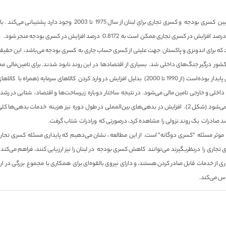
بودجه و کسری تجاری دارای روابط مهم مثبتی در بلند مدت هستند. یک درصد افزایش در کس
ایج بالا برای لبنان تعجب‌اور نیست، همانطور که از سال 1975 تا 1990 کشور درگیر جنگ‌های داخلی شد. بسیاری از اقتصادها در این روند ن
قرض و وام گرفته‌است. مسئله “کسری دوگانه” که در دوره جنگ قبلی پایدار بوده‌است (از 1990 تا 2000) بدلیل ا
اخلی و خارجی تامین مالی می‌شود. در نتیجه ساختار دوباره زیرساخت‌ها و اقتصاد، شتابی در ر
بدهی‌های عمومی خارجی که در یک روند روبه بالا هستند، تامین مالی می‌شود (شکل 2). افزایش در بدهی‌های بین‌المملی در طو
 موثر مسئله “کسری دوگانه” است. از این مطالعه ، نشان می‌دهیم که پایداری مسئله کسری تجار
 بسیاری از خدمات قابل صادر کردن هستند، و دارای نیروی بالقوه‌ای برای همکاری با مجموع بزرگی در ا
وس می‌کند.