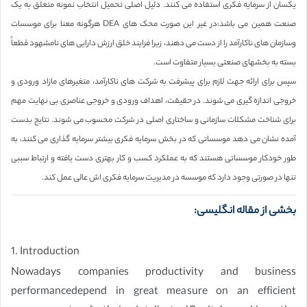
یکسان از سرمایه فکری استفاده می کنند. دلیل اصلی تحمیل انتخاب نمونه متعلق به یک
صنعت همین می باشد:در غیر این صورت محک های DEA هرگونه معنا برای موسسات
وسازمان های ناکارآمد را از دست می دهند، زیرا فرایند خلق ارزش دارایی های نامشهود قطعاً
بسته به بخشهای صنعتی بسیار متفاوت است.
سپس برای ارائه جهت لازم برای پیشرفت به شرکت های ناکارآمد، متغیرهای مازاد ورودی و
خروجی اندازه گیری می شوند. در حقیقت، اهداف ورودی و خروجی عناصری بی نهایت مهم
برای شناخت مشکلات سازمانی و ساختاری اصلی در شرکت محسوب می شوند. نتایج بدست
آمده نشان می دهد موسساتی که در بخش سرمایه فکری بیشتر سرمایه گذاری می کنند، به
طور خودکار موسساتی هستند که به عملکرد کسب و کار بهتری دست یافته و ارتباط سببی
تنها در صورتی وجود دارد که موسسه در مدیریت سرمایه فکری اش عالی عمل کند.
بخشی از مقاله انگلیسی:
1. Introduction
Nowadays companies productivity and business
performancedepend in great measure on an efficient