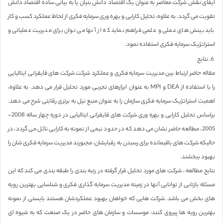
ایفای نقش شرکت معاصر به عنوان یک اقتصاد دانش بنیان یا به بیانی ساده اقتصاد دانش
تقویت می گردد. به علاوه، تحلیل کارایی و بهره وری سرمایه فکری از لحاظ عملکرد کسب و کار
باید بینش های عملی و علمی فراهم نماید که از آنها می توان برای مدیریت عملیاتی و
استراتژیک سرمایه فکری استفاده نمود.
6. نتایج
مقاله حاضر ارتباط بین مدیریت سرمایه فکری و عملکرد شرکت شرکت های قایقرانی ایتالیایی
را با استفاده از DEA و MPI به عنوان ابزارهای تجربی مورد تحلیل قرار می دهد. به علاوه،
اهمیت استراتژیک سرمایه فکری سازمان را به عنوان منبع نیل به برتری رقابتی شرح می دهد.
براساس تحلیل کارایی و بهره وری شرکت های قایقرانی ایتالیایی در دوره چهار ساله 2008-
2005، مطالعه حاضر نشان می دهد که در حدود نیمی از نمونه به کارایی نائل می گردد، در
حالیکه شرکت های باقیمانده برای رسیدن به رقبایشان، مجبورند مدیریت سرمایه فکری شان را
بهبود ببخشند.
نتایج مطالعه ، شرکت های مورد تحلیل قرار گرفته در رتبه بندی را طبقه بندی می کند که این
مسئله بازتابی از توانایی آنها در زمینه مدیریت سرمایه گذاری فکری و شناسایی بهترین رویه
های بخش می باشد. شرکت هایی که خواهان بهبود عملکردشان هستند بایستی از نمونه
بهترین رویه ها پیروی کنند: موسسات و سازمان های حاضر در یک صنعت که به شیوه ای