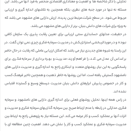
تحلیلی با ذکر شاخصه ها و اهمیت و معناداری اقتصادی منحصر به فرد آنها می باشد. این
مسئله نه تنها در مورد جنبه های نظری، بلکه همچنین به تلاشهای اندازه گیری و ارزیابی
مربوط می شود. در سطح شرکت،مرتبط ترین پدیده، ارزش دارایی های مشهود می باشد که
به ویژه برای شرکت های دانش بنیان، برتر از دارایی های مشهود می باشد.
در حقیقت، مدلهای حسابداری سنتی ارزیابی برای تعیین رقابت پذیری یک سازمان کافی
نبوده و در مورداثربخشی استراتژیکش در مدیریت سرمایه فکری چیزی نمی توان گفت. در
این راستا به شیوه های جدیدی نیاز می باشد که امکان ارزیابی عاملی که رقابت در حال حاضر
بر اساس آن عمل می کند، را فراهم آورند: مدیریت و بهره برداری از سرمایه فکری. برای
پاسخگویی به این نیاز، روشهای متعدد و ابتکاری راجع به اندازه گیری و مدیریت دارایی های
نامشهود گسترش یافته است. اما این روشها به خاطر ذهنیت و همچنین تاخیر فرهنگ کسب
و کار در خصوص پذیرش ابزارهای دانش بنیان مدیریت درسطح وسیع و گسترده اقتباس
نشده اند.
در راس همه اینها، تحلیل روشهای فعلی برای اندازه گیری دارایی های نامشهود و سرمایه
فکری، مدارکی در رابطه با عدم ارتباط صریح بین سرمایه گذاریهای سرمایه فکری و مدیریت و
اثرات آنها بر عملکرد کسب و کار عرضه می کند. این مسئله نیاز به پژوهش راجع به ارتباط بین
مدیریت سرمایه فکری و عملکرد کسب و کار را نشان می دهد. اهمیت چنین مطالعه ای با