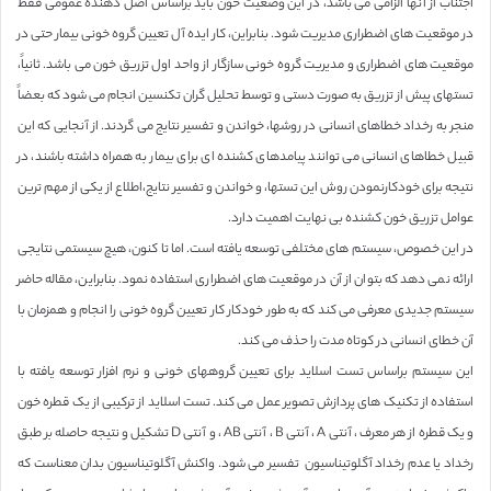
اجتناب از آنها الزامی می باشد، در این وضعیت خون باید براساس اصل دهنده عمومی فقط
در موقعیت های اضطراری مدیریت شود. بنابراین، کار ایده آل تعیین گروه خونی بیمار حتی در
موقعیت های اضطراری و مدیریت گروه خونی سازگار از واحد اول تزریق خون می باشد. ثانیاً،
تستهای پیش از تزریق به صورت دستی و توسط تحلیل گران تکنسین انجام می شود که بعضاً
منجر به رخداد خطاهای انسانی در روشها، خواندن و تفسیر نتایج می گردند. از آنجایی که این
قبیل خطاهای انسانی می توانند پیامدهای کشنده ای برای بیمار به همراه داشته باشند، در
نتیجه برای خودکارنمودن روش این تستها، و خواندن و تفسیر نتایج،اطلاع از یکی از مهم ترین
عوامل تزریق خون کشنده بی نهایت اهمیت دارد.
در این خصوص، سیستم های مختلفی توسعه یافته است. اما تا کنون، هیچ سیستمی نتایجی
ارائه نمی دهد که بتوان از آن در موقعیت های اضطراری استفاده نمود. بنابراین، مقاله حاضر
سیستم جدیدی معرفی می کند که به طور خودکار کار تعیین گروه خونی را انجام و همزمان با
آن خطای انسانی در کوتاه مدت را حذف می کند.
این سیستم براساس تست اسلاید برای تعیین گروههای خونی و نرم افزار توسعه یافته با
استفاده از تکنیک های پردازش تصویر عمل می کند. تست اسلاید از ترکیبی از یک قطره خون
و یک قطره از هر معرف ، آنتی A ، آنتی B ، آنتی AB ، و آنتی D تشکیل و نتیجه حاصله بر طبق
رخداد یا عدم رخداد آگلوتیناسیون تفسیر می شود. واکنش آگلوتیناسیون بدان معناست که