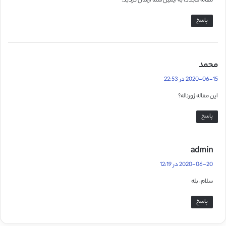
مقاله مجددا به ایمیل شما ارسال گردید.
پاسخ
گ
محمد
ف
2020-06-15 در 22:53
ت
این مقاله ژورناله؟
:
پاسخ
گ
admin
ف
2020-06-20 در 12:19
ت
سلام، بله
:
پاسخ