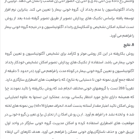
واکنش رخ داده بین آنتی بادی و آنتی ژن، حضور آنتی ژن مناسب را نشان می دهد. ترکیبی از
رخداد آگلوتیناسیون یا عدم رخداد آن، گروه خونی بیمار را تعیین می کند. بنابراین نرم افزار
توسعه یافته براساس تکنیک های پردازش تصویر از طریق تصویر گرفته شده بعد از روش
تست اسلاید امکان تشخیص و آشکارسازی رخداد آگلوتیناسیون و در نتیجه گروه خونی بیمار
را فراهم می آورد.
8. نتایج
روش بکاررفته در این کار روشی موثر و کارآمد برای تشخیص آگلوتیناسیون و تعیین گروه
خونی بیمار می باشد. استفاده از تکنیک های پردازش تصویر امکان تشخیص خودکار رخداد
آگلوتیناسیون و تعیین گروه خونی بیمار در کوتاه مدت را فراهم می آورد (در حدود 5 دقیقه از
لحظه جمع آوری نمونه خون تا دستیابی به نتایج)، که با موقعیت های اضطراری سازگاری دارد.
تقریباً 288 تست با گروههای خونی مختلف انجام شد که روش بکاررفته را تائید نمودند چرا
که همیشه دارای نتایج مورد انتظار یکسانی بودند. عملکرد این تستها به علاوه اعتباریابی
روش امکان تائید اعتبار مقدار آستانه بدست آمده، انحراف معیار(sd=16) بین نمونه های لخته
شده و لخته نشده را فراهم آورد. این روش امکان از تحلیل برای تعیین گروه خونی در
موقعیت های اضطراری استفاده کرده و امکان مدیریت گروه خونی سازگار در واحد اول
تزریق خون و حذف ناسازگاریهای خونی ممکن را فراهم می آورد. هدف کارهای آتی ارتقاء