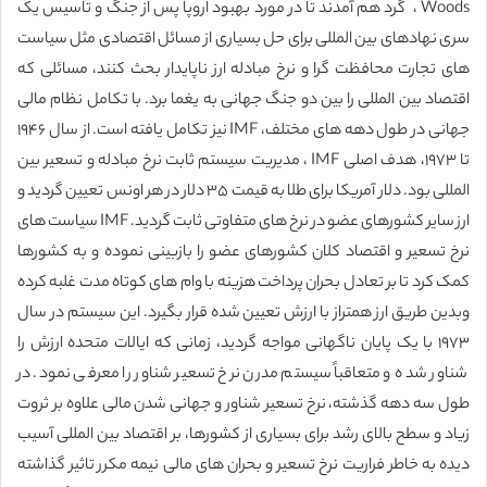
Woods ، گرد هم آمدند تا در مورد بهبود اروپا پس از جنگ و تاسیس یک
سری نهادهای بین المللی برای حل بسیاری از مسائل اقتصادی مثل سیاست
های تجارت محافظت گرا و نرخ مبادله ارز ناپایدار بحث کنند، مسائلی که
اقتصاد بین المللی را بین دو جنگ جهانی به یغما برد. با تکامل نظام مالی
جهانی در طول دهه های مختلف، IMF نیز تکامل یافته است. از سال ۱۹۴۶
تا ۱۹۷۳، هدف اصلی IMF ، مدیریت سیستم ثابت نرخ مبادله و تسعیر بین
المللی بود. دلار آمریکا برای طلا به قیمت ۳۵ دلار در هر اونس تعیین گردید و
ارز سایر کشورهای عضو در نرخ های متفاوتی ثابت گردید. IMF سیاست های
نرخ تسعیر و اقتصاد کلان کشورهای عضو را بازبینی نموده و به کشورها
کمک کرد تا بر تعادل بحران پرداخت هزینه با وام های کوتاه مدت غلبه کرده
وبدین طریق ارز همتراز با ارزش تعیین شده قرار بگیرد. این سیستم در سال
۱۹۷۳ با یک پایان ناگهانی مواجه گردید، زمانی که ایالات متحده ارزش را
شناور شده و متعاقباً سیستم مدرن نرخ تسعیر شناور را معرفی نمود. در
طول سه دهه گذشته، نرخ تسعیر شناور و جهانی شدن مالی علاوه بر ثروت
زیاد و سطح بالای رشد برای بسیاری از کشورها، بر اقتصاد بین المللی آسیب
دیده به خاطر فراریت نرخ تسعیر و بحران های مالی نیمه مکرر تاثیر گذاشته