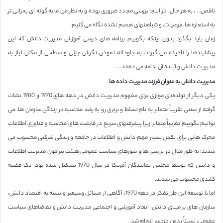
ناقص… ، به هر حال، در اینجا بررسی مجدد ضروری بوده و به نظر من ما به گونه ای بحرانی تر
به استعاره ها، فرضیات، و شباهتهای هضم نشده نگاه می کنیم.
زمان باید بگذرد بدون اینکه بگوییم برنامه های درسی آموزش مدیریت دانش که این
پیشایندها را نادیده می گیرند، به جاودانه نمودن نگرش جزئی و سطحی از مکان نیاز به
مدیریت دانش و آینده آن ادامه می دهند. …
مدیریت دانش به عنوان فرزند مدیریت داده ها
یکی دیگر از تولدهای موازی برای مفهوم مدیریت دانش در دهه های 1970 و 1980 نشات
گرفته از سنتی تقریباً متمایز به نام تسلط و برتری رو به رشد محاسبه در زندگی سازمان ها. می
توانیم بگوییم تقریباً متمایز زیرا پیشرفتهای سریع در قابلیت های محاسبه و فناوری اطلاعات
محرک هایی برای نقش بسیار مهم دانش و اطلاعات در جامعه و زندگی شرکتی محسوب می
شدند؛ به طور مثال در بررسی ها و شورهای سیاست عمومی هیئت پیرامون مدیریت اطلاعات
و دانش که توسط مجلس نمایندگان آمریکا در سال 1970 تشکیل شده بود، یک قضیه
کلیدی محسوب می شدند.
اما با توسعه این طرز تفکر در دهه 1970، آگاهی از مسائل وسیعتر وابسته به اقتصاد دانش،
سازمان های بر مبنای دانش، ابعاد آموزشی و اجتماعی مدیریت دانش و تقاضاهای سیاست
عمومی، نسبتاً بدون دردسر انجام شد.