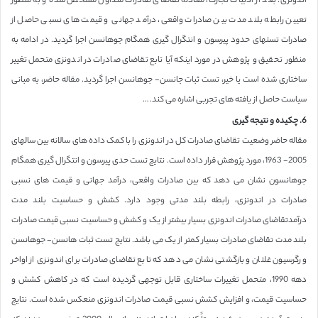
اندونزی. بعد از ادبیات تجارت، معادله تقاضای صادرات متداول مشخص شده و به منظور
تعیین رابطه بلند مدت بین صادرات واقعی، درآمد جهانی و قیمت های نسبی حاصل از
صادرات تستهای حدود پیرسون و انتگرال گیری همگام جوهانسن اجرا گردید. در ادامه به
منظور تحقیق و پژوهش در مورد اینکه آیا تابع تقاضای صادرات در اندونزی متحمل تغییر
ساختاری شده است یا خیر، تست ثبات جانسن- جوهانسن اجرا گردید. مقاله حاضر، به مبانی
سیاست حاصل از یافته های تجربی اشاره می کند. …
6. چکیده و نتیجه گیری
مقاله حاضر وضعیت تقاضای صادرات کل در اندونزی را با کمک داده های سالانه بین سالهای
2005- 1963، مورد پژوهش قرار داده است. نتایج تست حدی پیرسون و انتگرال گیری همگام
جوهانسون نشان می دهد که بین صادرات واقعی، درآمد جهانی و قیمت های نسبی
صادرات در اندونزی، رابطه بلند مدتی وجود دارد. کشش و حساسیت بلند مدت
درآمدتقاضای صادرات اندونزی بسیار بیشتر از یک و کشش و حساسیت نسبی قیمت صادرات
بلند مدت تقاضای صادرات بسیار کمتر از یک می باشد. نتایج تست ثبات هانسن- جوهانسن
و رگرسیون غلتان و بازگشتی نشان می دهد که تابع تقاضای صادرات برای اندونزی از اواخر
دهه 1990، متحمل تغییرات ساختاری قابل توجهی گردیده است که در کاهش کشش و
حساسیت قیمت، و افزایش کشش نسبی قیمت صادرات اندونزی منعکس شده است. نتایج