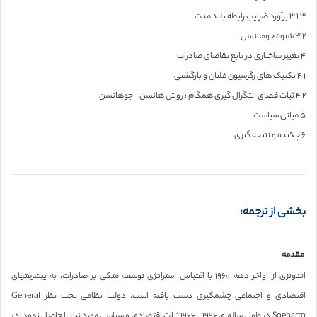
۳ ۱ ۳ برآورد ضرایب رابطه بلند مدت
۲ ۳ شیوه جوهانسن
۴ تغییر ساختاری در تابع تقاضای صادرات
۱ ۴ تکنیک های رگرسیون غلتان و بازگشتی
۲ ۴ ثبات فضای انتگرال گیری همگام : روش هانسن- جوهانسن
۵ مبانی سیاست
۶ چکیده و نتیجه گیری
بخشی از ترجمه:
مقدمه
اندونزی از اواخر دهه ۱۹۶۰ با اقتباس استراتژی توسعه متکی بر صادرات، به پیشرفتهای
اقتصادی و اجتماعی چشمگیری دست یافته است. دولت نظامی تحت نظر General
Soeharto در طول سالهای ۱۹۹۶- ۱۹۶۶ ثبات اقتصادی و سیاسی مورد نیاز را حاصل نمود. در