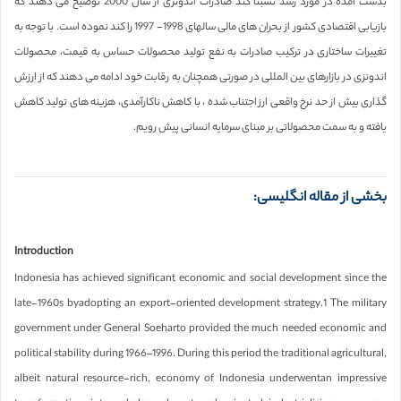
بدست آمده در مورد رشد نسبتاً کند صادرات اندونزی از سال 2000 توضیح می دهند که
بازیابی اقتصادی کشور از بحران های مالی سالهای 1998- 1997 را کند نموده است. با توجه به
تغییرات ساختاری در ترکیب صادرات به نفع تولید محصولات حساس به قیمت، محصولات
اندونزی در بازارهای بین المللی در صورتی همچنان به رقابت خود ادامه می دهند که از ارزش
گذاری بیش از حد نرخ واقعی ارز اجتناب شده ، با کاهش ناکارآمدی، هزینه های تولید کاهش
یافته و به سمت محصولاتی بر مبنای سرمایه انسانی پیش رویم.
بخشی از مقاله انگلیسی:
Introduction
Indonesia has achieved significant economic and social development since the
late-1960s byadopting an export-oriented development strategy.1 The military
government under General Soeharto provided the much needed economic and
political stability during 1966–1996. During this period the traditional agricultural,
albeit natural resource-rich, economy of Indonesia underwentan impressive