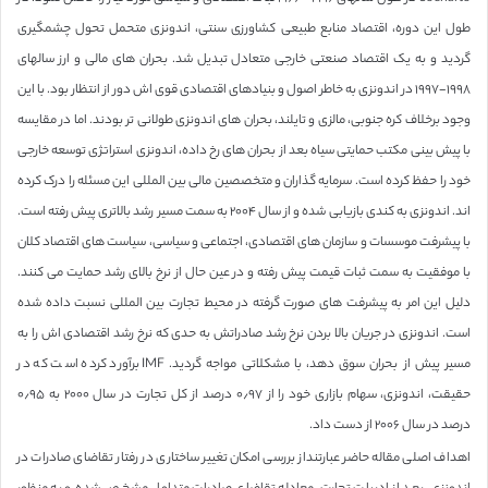
طول این دوره، اقتصاد منابع طبیعی کشاورزی سنتی، اندونزی متحمل تحول چشمگیری
گردید و به یک اقتصاد صنعتی خارجی متعادل تبدیل شد. بحران های مالی و ارز سالهای
۱۹۹۸-۱۹۹۷ در اندونزی به خاطر اصول و بنیادهای اقتصادی قوی اش دور از انتظار بود. با این
وجود برخلاف کره جنوبی، مالزی و تایلند، بحران های اندونزی طولانی تر بودند. اما در مقایسه
با پیش بینی مکتب حمایتی سیاه بعد از بحران های رخ داده، اندونزی استراتژی توسعه خارجی
خود را حفظ کرده است. سرمایه گذاران و متخصصین مالی بین المللی این مسئله را درک کرده
اند. اندونزی به کندی بازیابی شده و از سال ۲۰۰۴ به سمت مسیر رشد بالاتری پیش رفته است.
با پیشرفت موسسات و سازمان های اقتصادی، اجتماعی و سیاسی، سیاست های اقتصاد کلان
با موفقیت به سمت ثبات قیمت پیش رفته و در عین حال از نرخ بالای رشد حمایت می کنند.
دلیل این امر به پیشرفت های صورت گرفته در محیط تجارت بین المللی نسبت داده شده
است. اندونزی در جریان بالا بردن نرخ رشد صادراتش به حدی که نرخ رشد اقتصادی اش را به
مسیر پیش از بحران سوق دهد، با مشکلاتی مواجه گردید. IMF برآورد کرده است که در
حقیقت، اندونزی، سهام بازاری خود را از ۰٫۹۷ درصد از کل تجارت در سال ۲۰۰۰ به ۰٫۹۵
درصد در سال ۲۰۰۶ از دست داد.
اهداف اصلی مقاله حاضر عبارتنداز بررسی امکان تغییر ساختاری در رفتار تقاضای صادرات در