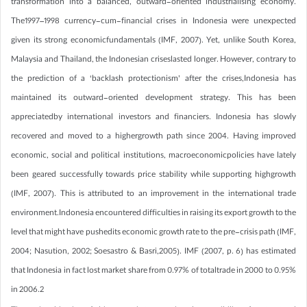
transformation into a balanced, outward-oriented industrialising economy.
The1997–1998 currency-cum-financial crises in Indonesia were unexpected
given its strong economicfundamentals (IMF, 2007). Yet, unlike South Korea,
Malaysia and Thailand, the Indonesian criseslasted longer. However, contrary to
the prediction of a ‘backlash protectionism’ after the crises,Indonesia has
maintained its outward-oriented development strategy. This has been
appreciatedby international investors and financiers. Indonesia has slowly
recovered and moved to a highergrowth path since 2004. Having improved
economic, social and political institutions, macroeconomicpolicies have lately
been geared successfully towards price stability while supporting highgrowth
(IMF, 2007). This is attributed to an improvement in the international trade
environment.Indonesia encountered difficulties in raising its export growth to the
level that might have pushedits economic growth rate to the pre-crisis path (IMF,
2004; Nasution, 2002; Soesastro & Basri,2005). IMF (2007, p. 6) has estimated
that Indonesia in fact lost market share from 0.97% of totaltrade in 2000 to 0.95%
in 2006.2