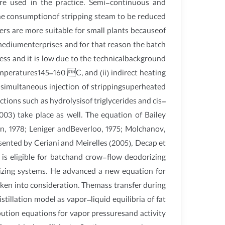
re used in the practice. Semi-continuous and
 the consumptionof stripping steam to be reduced
ers are more suitable for small plants becauseof
d mediumenterprises and for that reason the batch
ess and it is low due to the technicalbackground
temperatures145–160 C, and (ii) indirect heating
 simultaneous injection of strippingsuperheated
ions such as hydrolysisof triglycerides and cis–
2003) take place as well. The equation of Bailey
vin, 1978; Leniger andBeverloo, 1975; Molchanov,
sented by Ceriani and Meirelles (2005), Decap et
n is eligible for batchand crow-flow deodorizing
rizing systems. He advanced a new equation for
ken into consideration. Themass transfer during
illation model as vapor–liquid equilibria of fat
ibution equations for vapor pressuresand activity