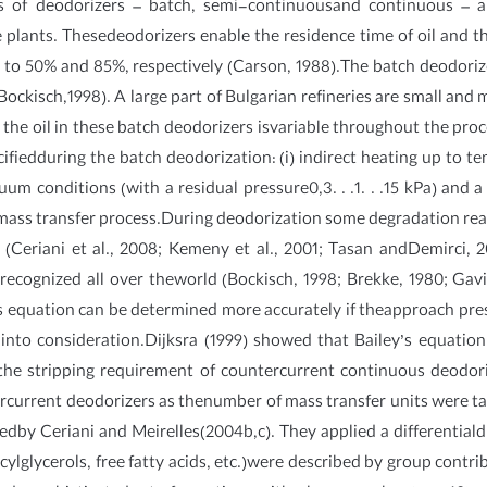
es of deodorizers – batch, semi-continuousand continuous – a
e plants. Thesedeodorizers enable the residence time of oil and
 to 50% and 85%, respectively (Carson, 1988).The batch deodoriz
 (Bockisch,1998). A large part of Bulgarian refineries are small an
he oil in these batch deodorizers isvariable throughout the proc
cifiedduring the batch deodorization: (i) indirect heating up to 
 conditions (with a residual pressure0,3. . .1. . .15 kPa) and a
ass transfer process.During deodorization some degradation react
s (Ceriani et al., 2008; Kemeny et al., 2001; Tasan andDemirci, 
 recognized all over theworld (Bockisch, 1998; Brekke, 1980; Ga
his equation can be determined more accurately if theapproach pre
 into consideration.Dijksra (1999) showed that Bailey’s equatio
of the stripping requirement of countercurrent continuous deodo
rcurrent deodorizers as thenumber of mass transfer units were ta
by Ceriani and Meirelles(2004b,c). They applied a differentialdist
cylglycerols, free fatty acids, etc.)were described by group contr