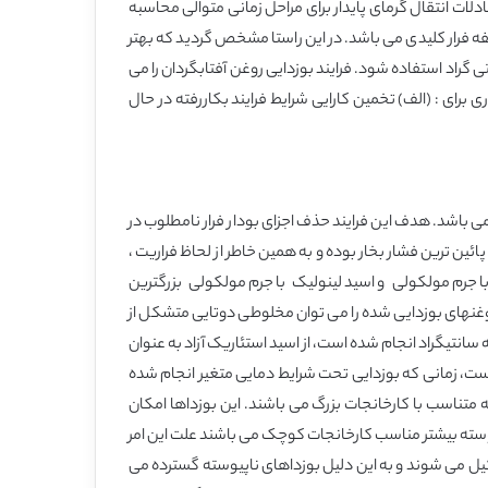
ات انتقال گرمای پایدار برای مراحل زمانی متوالی محاسبه
ایی ناپیوسته پیشنهاد شده است. مقدار De معرف و بازتابی از کاهش مولفه فرار کلیدی می باشد. در این راستا مشخص گردید که بهتر
 عنوان مولفه ای کلیدی برای ارزیابی بوزدایی روغن آفتابگردان اولئیک در شرایط دمایی پائین – زیر 200 درجه سانتی گراد استفاده شود. فرایند بوزدایی روغن آفتابگردان را می
م برسد. ازشیوه مهندسی پیشنهاد شده برای ارزیابی مقدار De می توان به عنوان ابزاری برای : (الف) تخمین کارایی شرایط فرایند بکاررفته در حال
ی باشد. هدف این فرایند حذف اجزای بودار فرار نامطلوب در
ئین ترین فشار بخار بوده و به همین خاطر از لحاظ فراریت ،
با جرم مولکولی و اسید لینولیک با جرم مولکولی بزرگترین
. روغنهای بوزدایی شده را می توان مخلوطی دوتایی متشکل از
( در عمل غیر فرار) و یک جزء کلیدی – اسید چرب آزاد فرار قلمداد نمود. در مواردی که فرایند بوزدایی در دماهای بیشتر از 200 درجه سانتیگراد انجام شده است، از اسید استئاریک آزاد به عنوان
ت، زمانی که بوزدایی تحت شرایط دمایی متغیر انجام شده
ه متناسب با کارخانجات بزرگ می باشند. این بوزداها امکان
ی توانند به بازیابی گرمایی 50 و 85 درصد دست یابند. بوزداهای ناپیوسته بیشتر مناسب کارخانجات کوچک می باشند علت این امر
 می شوند و به این دلیل بوزداهای ناپیوسته گسترده می