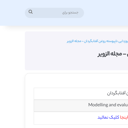
جستجو
برای
وزدایی ناپیوسته روغن آفتابگردان – مجله الزویر
– مجله الزویر
 آفتابگردان
Modelling and evalua
اینجا
کلیک نمائید