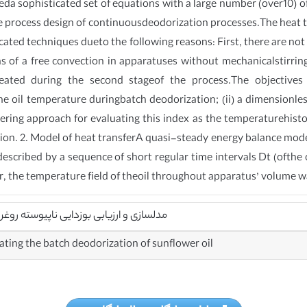
ieda sophisticated set of equations with a large number (over10) of
the process design of continuousdeodorization processes.The heat t
icated techniques dueto the following reasons: First, there are not
ans of a free convection in apparatuses without mechanicalstirrin
heated during the second stageof the process.The objectives
he oil temperature duringbatch deodorization; (ii) a dimensionle
eering approach for evaluating this index as the temperaturehisto
ion. 2. Model of heat transferA quasi-steady energy balance model
cribed by a sequence of short regular time intervals Dt (ofthe 
, the temperature field of theoil throughout apparatus’ volume w
مدلسازی و ارزیابی بوزدایی ناپیوسته روغن
ting the batch deodorization of sunflower oil