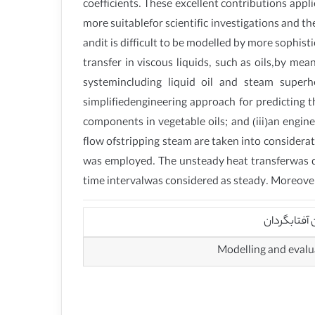
coefficients. These excellent contributions appl
more suitablefor scientific investigations and 
andit is difficult to be modelled by more sophist
transfer in viscous liquids, such as oils,by me
systemincluding liquid oil and steam super
simplifiedengineering approach for predicting t
components in vegetable oils; and (iii)an engin
flow ofstripping steam are taken into considerat
was employed. The unsteady heat transferwas des
time intervalwas considered as steady. Moreover
 آفتابگردان
Modelling and evalua