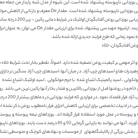
بوزدایی ناپیوسته پیشنهاد شده است. این شیوه از مدل شبه پایدار من جمله معادل
استفاده می کند. شاخص جدید- مقدار De برای ارزیابی کارایی بوزد
این است که از اسید اولئیک به
توان در صورتی کارآمد قلمداد نمود که مقدار De به رق
ه نمود زمانی که طرح فرایند جدیدی ارائه شده باشد.
وغن آفتابگردان، خلاء
 اثر مهمی بر کیفیت روغن تصفیه شده دارد. اصولاً، تقطیر بخار تحت شرایط خلاء م
ات ها و اسیدهای چرب آزاد. در میان آنها، اسیدهای چرب آزاد سنگین تر دارای پا
لکولی ، اسید پالمیتیک اشباع شده با جرم مولکولی ، اسید اولئیک اشباع نشده 
خام و در روغنها قبل از بوزدایی بالاترین و فشار بخار آنها پائین ترین می باشد
تری گلیسریدها 
 در ادبیات تخصصی برای ارزیابی کاهش اجزای فرار نامطلوب روغن ذکر نشده اس
و پیوسته در عمل مورد استفاده قرار گرفته اند. بوزداهای نیمه پیوسته و پیوست
کاهش زمان اقامت روغن و مصرف بخار رنگ گیر را فراهم می آورند. آنها م
شد. بخش بزرگی از پالایشگاههای از موسسات و نهادهای کوچک و متوسطی تشکیل