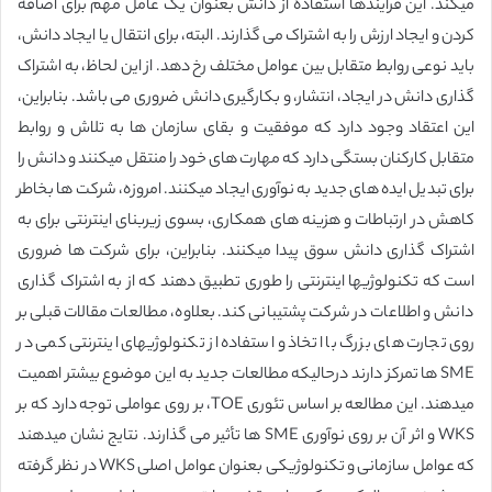
میکند. این فرایندها استفاده از دانش بعنوان یک عامل مهم برای اضافه
کردن و ایجاد ارزش را به اشتراک می گذارند. البته، برای انتقال یا ایجاد دانش،
باید نوعی روابط متقابل بین عوامل مختلف رخ دهد. از این لحاظ، به اشتراک
گذاری دانش در ایجاد، انتشار، و بکارگیری دانش ضروری می باشد. بنابراین،
این اعتقاد وجود دارد که موفقیت و بقای سازمان ها به تلاش و روابط
متقابل کارکنان بستگی دارد که مهارت های خود را منتقل میکنند و دانش را
برای تبدیل ایده های جدید به نوآوری ایجاد میکنند. امروزه، شرکت ها بخاطر
کاهش در ارتباطات و هزینه های همکاری، بسوی زیربنای اینترنتی برای به
اشتراک گذاری دانش سوق پیدا میکنند. بنابراین، برای شرکت ها ضروری
است که تکنولوژیها اینترنتی را طوری تطبیق دهند که از به اشتراک گذاری
دانش و اطلاعات در شرکت پشتیبانی کند. بعلاوه، مطالعات مقالات قبلی بر
روی تجارت های بزرگ با اتخاذ و استفاده از تکنولوژیهای اینترنتی کمی در
SME ها تمرکز دارند درحالیکه مطالعات جدید به این موضوع بیشتر اهمیت
میدهند. این مطالعه بر اساس تئوری TOE، بر روی عواملی توجه دارد که بر
WKS و اثر آن بر روی نوآوری SME ها تأثیر می گذارند. نتایج نشان میدهند
که عوامل سازمانی و تکنولوژیکی بعنوان عوامل اصلی WKS در نظر گرفته