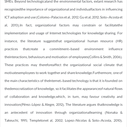
SMEs. Beyond technologicaland the environmental factors, extant research has
recognizedthe importance of organizational and individualfactors in influencing
ICT adoption and use (Colomo-Palacios et al, 2012; Gu et al, 2012; Soto-Acosta et
al, 2013).In fact, organizational factors may constrain or facilitatethe
implementation and usage of Internet technologies for knowledge sharing. For
instance, the literature suggeststhat organizational human resource (HR)
practices thatcreate a commitment-based environment influence
theinteractions, behaviours and motivation of employees(Collins & Smith, 2006).
These practices may thereforeaffect the organizational social climate that
motivatesemployees to work together and share knowledge.Furthermore, one of
the main characteristics of theInternet-based technology is that it is founded on
thedemocratization of knowledge, so it facilitates the appearanceof natural flows
of collaboration and knowledge,which, in turn, may favour creativity and
innovation(Pérez-López & Alegre, 2012). The literature argues thatknowledge is
an antecedent of innovation through organizationallearning (Nonaka &
Takeuchi, 1995; Templetonet al, 2002; Lopez-Nicolas & Soto-Acosta, 2010).