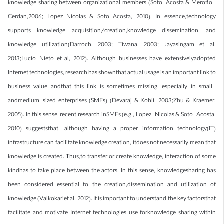
knowledge sharing between organizational members (Soto-Acosta & Meroño-
Cerdan,2006; Lopez-Nicolas & Soto-Acosta, 2010). In essence,technology
supports knowledge acquisition/creation,knowledge dissemination, and
knowledge utilization(Darroch, 2003; Tiwana, 2003; Jayasingam et al,
2013;Lucio-Nieto et al, 2012). Although businesses have extensivelyadopted
Internet technologies, research has shownthat actual usage is an important link to
business value andthat this link is sometimes missing, especially in small-
andmedium-sized enterprises (SMEs) (Devaraj & Kohli, 2003;Zhu & Kraemer,
2005). In this sense, recent research inSMEs (e.g., Lopez-Nicolas & Soto-Acosta,
2010) suggeststhat, although having a proper information technology(IT)
infrastructure can facilitate knowledge creation, itdoes not necessarily mean that
knowledge is created. Thus,to transfer or create knowledge, interaction of some
kindhas to take place between the actors. In this sense, knowledgesharing has
been considered essential to the creation,dissemination and utilization of
knowledge (Valkokariet al, 2012). It is important to understand the key factorsthat
facilitate and motivate Internet technologies use forknowledge sharing within