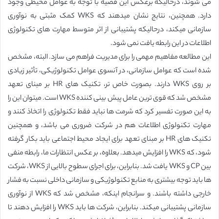
می شوند، درحالیکه برعکس این قضیه با توجه به عوامل محیطی وجود
دارد. همچنین، نتایج نشان میدهند که WKS کمک مثبتی به نوآوری
سازمانی میکند، درحالیکه پشتیبانی از اثر متوسط مهارت های تکنولوژی
اطلاعات در این رابطه یافت نمی شود.
این مطالعه مفاهیم مهمی را برای مدیریت فراهم می سازد. البته، مشخص
شده است که عوامل سازمانی، در آنسوی عوامل تکنولوژیکی، تأثیر زیادی
بر روی WKS دارند. بصورت خاص تر، تکنیک های HR بر مبنای تعهد
مشخص شد که قوی ترین عامل پیش بینی کننده WKS است. میتوان این را
به این صورت تفسیر کرد که شرمت ها نباید فقط تکنولوژی را اتخاذ کنند و
مهارت تکنولوژی اطلاعات هم در شرکت ضروری می باشد، و همچنین
تکنیک های HR بر مبنای تعهد برای ایجاد محیط اجتماعی باید بکار گرفته
شود، که WKS را افزایش میدهد. بعلاوه، بر عکس انتظارات ما، رابطه منفی
بین CP و WKS یافت شد. بنابراین، برای اجرای سطوح بالایی از WKS، شرکت
ها باید توجه بیشتری به منابع تکنولوژیکی و سازمانی داخلی نسبت به فشار
خارجی داشته باشند. و سرانجام اینکه، مشخص شد که WKS از نوآوری
سازمانی پشتیبانی میکند. بنابراین، شرکت ها باید WKS را افزایش دهند تا