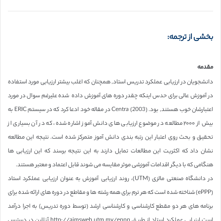
بخشی از ترجمه:
مقدمه
دانشجویان در ارزیابی عملکرد تدریس استاد, همچنان که اغلب بیشتر ارزیابی مورد استفاده
در آموزش عالی برای حدس اینکه چقدر دوره های آموزش داده شده علیرغم سوال در مورد
اعتبارشان خوب هستند, بود. Centra (2003) در مقاله خود ادعا کرد که در سیستم ERIC به
بیش از ۲۰۰۰ مطالعه در موضوع ارزیابی های دانش آموز اشاره شده، که در آن بسیاری از
تحقیق و بحث روی اعتبار این رتبه بندی دانش آموز متمرکز شده است. نتیجه این مطالعه
نشان داد که اکثریت این مطالعات تمایل دارند به این نتیجه برسند که این ارزیابی ها
هنگامی که با دیگر اقدامات آموزشی موثر مقایسه می شوند قابل اعتماد و معتبر هستند.
در دانشگاه صنعتی مالزی (UTM)، روند ارزیابی آموزش به عنوان ارزیابی عملکرد استاد
(ePPP) شناخته شده است که هر ترم برای همه رشته ها و مقاطع در دوره های ارائه شده برای
برنامه های هر دو مقطع کارشناسی و کارشناسی ارشد (توسط دوره تدریس) به اجرا درآمد
است.ارزیابی عملکرد استاد از طریق http://aimsweb.utm.my/eppp آنلاین در دسترس