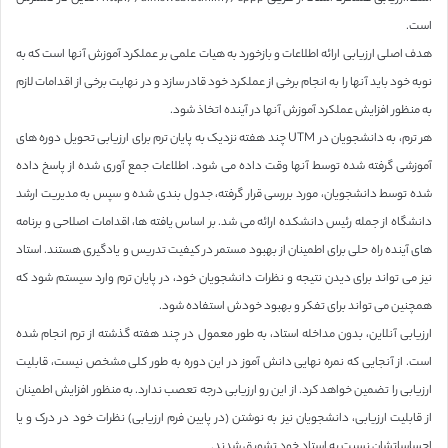
است.
هدف اصلی ارزیابی ارائه اطلاعات و بازخورد به هیات علمی بر عملکرد آموزش آنها است که به
نوبه خود باید آنها را به انجام برخی از عملکرد خود قادر سازد و در نهایت برخی از اقدامات لازم
به منظور افزایش عملکرد آموزش آنها در آینده اتخاذ شود.
هر ترم، به دانشجویان در UTM چند هفته نزدیک به پایان ترم برای ارزیابی تحویل دوره های
آموزشی گرفته شده توسط آنها وقت داده می شود. اطلاعات جمع آوری شده از پاسخ داده
شده توسط دانشجویان، مورد بررسی قرار گرفته، جدول بندی شده و سپس به مدیریت ارشد
دانشگاه از جمله رئیس دانشکده ارائه می شد. بر اساس یافته ها، اقدامات اصلاحی و برنامه
های آینده راه حلی برای اطمینان از بهبود مستمر در کیفیت تدریس و یادگیری هستند. استاد
نیز می تواند برای دیدن نتیجه و نظرات دانشجویان خود، در پایان ترم وارد سیستم شود که
همچنین می تواند برای تفکر و بهبود خودش استفاده شود.
ارزیابی آنلاین، بدون مداخله استاد، به طور معمول در چند هفته گذشته از ترم انجام شده
است. از آنجایی که نمره نهایی دانش آموز در این دوره به طور کلی مشخص نیست، قابلیت
ارزیابی را تضمین خواهد کرد. از این رو ارزیابی درجه تعصب ندارد. به منظور افزایش اطمینان
از قابلیت ارزیابی، دانشجویان نیز به نوشتن (در پایین فرم ارزیابی) نظرات خود در درک و یا
احساساتشان نسبت به استاد خود تشویق شدند.