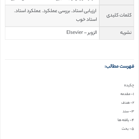
ارزیابی استاد. بررسی عملکرد. عملکرد استاد.
کلمات کلیدی
استاد خوب
نشریه
الزویر – Elsevier
فهرست مطالب:
چکیده
۱- مقدمه
۲- هدف
۳- سند
۴- یافته ها
۵- بحث