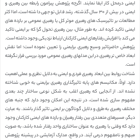
ایمنی درمحل کار ایفا نمایند. اگرچه پژوهش پیرامون رابطه بین رهبری و
ایمنی در بیش از ۳۰ سال گذشته، رشد قابل توجهی داشته است،اما اکثر
مطالعات بر تاثیرسبک های رهبری موثر کل یا رهبری عمومی بر بازده های
ایمنی تاکید کرده اند. به طور مثال، بین رهبری تحول گرا که بر ایمنی تاکید
می کند با افزایش رفتارهای ایمنی کارکنان ارتباط نزدیکی وجود داشته است.
پژوهش حاضرتاثیر وسیع رهبری برایمنی را تعیین نموده است؛ اما نقش
ابعاد خاص تر رهبری در این مدلهای رهبری عمومی مورد بررسی قرار نگرفته
است.
شناخت روابط بین ابعاد رهبری فردی و ایمنی به دلایل نظری و عملی اهمیت
دارد. اولاً، مکانیسم های پایه تاثیرگذاری رهبری برایمنی به خوبی شناخته
نشده اند. از آنجایی که رهبری اغلب به شکل نوعی ساختار چند بعدی
مفهوم سازی شده است، در نتیجه این امکان وجود دارد که جنبه های
مختلف رهبری به طرق و دلایل گوناگون بر ایمنی تاثیر گذار باشند. به عبارت
دیگر، مسیرهای متعددی بین رفتار رهبران و بازده های ایمنی کارکنان وجود
دارد که وقتی با رهبری به عنوان ساختاری واحد رفتار شده باشد، به صورت
مبهم و نامفهوم درمی آیند. در واقع، مدارک آزمایشی در پیشینه پژوهش