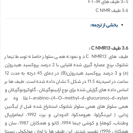
3-5 طیف های FT-IR
3.6 طیف C NMR
بخشی از ترجمه:
3.6 طیف C NMR13 :
طیف های C NMR13 دو نمونه همی سلولز حاصله توسط تیمار
شلتوک برنج عصاره گیری شده قلیایی با 2 درصد پروکسید هیدروژن
(a) و 3 درصد پروکسید هیدروژن(B) در دمای 45 درجه به مدت 12
ساعت در اسیدیته 11.5 در شکل 5 نشان داده شده است. طیف ها بر
اساس داده های گزارش شده برای نوع آرابینوگزیلان ، گلوکرونوگزیلان و
l-arabino-(4-O-methyl-d-glucurono)-d-xylan علاوه بر
همی سلولز های همی سلولز شلتوک استخراج شده قبل از لیگنین
زدایی ( ابرینگرئوا، هرومدکوا، الدودلی و برت 1992، ایمامراريال
وطنتاب، کوهارا و کوشی جیما 1994، کاتو و همکاران 1987، سان و
همکاران 1996) تفسیر شدند. این طیف ها با اوزان مولکولی نسبتا