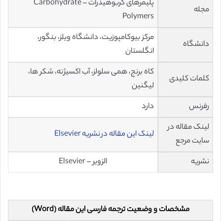
پلیمرهای کربوهیدرات – Carbohydrate
مجله
Polymers
مرکز بیوکامپوزیت، دانشگاه ویلز، بنگور،
دانشگاه
انگلستان
کاه برنج، همی سلولز، آب اکسیژنه، شکر ها،
کلمات کلیدی
لیگنین
رفرنس
دارد
لینک مقاله در
لینک این مقاله در نشریه Elsevier
سایت مرجع
نشریه
الزویر – Elsevier
مشخصات و وضعیت ترجمه فارسی این مقاله (Word)