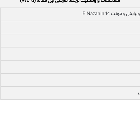
مشخصات و وضعیت ترجمه فارسی این مقاله (Word)
فونت 14 B Nazanin