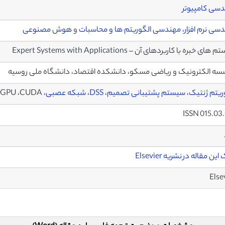
سی کامپیوتر
سی نرم افزار
،
مهندسی الگوریتم ها و محاسبات
و
هوش مصنوعی
ای خبره با کاربردهای آن – Expert Systems with Applications
ه الکترونیک و ریاضی مسکو، دانشکده اقتصاد، دانشگاه ملی روسیه
ریتم ژنتیک
،
سیستم پشتیبانی تصمیم
،
DSS
،
شبکه عصبی
، GPGPU ،CUDA
ISSN 015.03
ین مقاله در نشریه Elsevier
Else