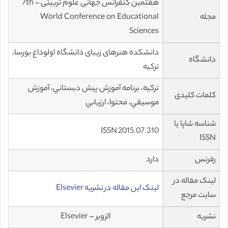
هفتمین کنفرانس جهانی علوم تربیتی – 7th
مجله
World Conference on Educational
Sciences
دانشکده هنرهای زیبای دانشگاه اولوداغ بورسا،
دانشگاه
ترکیه
تركيه، برنامه آموزش پيش دبستاني، آموزش
کلمات کلیدی
موسيقي، محتوا، ارزيابي
شناسه شاپا یا
ISSN 2015.07.310
ISSN
رفرنس
دارد
لینک مقاله در
لینک این مقاله در نشریه Elsevier
سایت مرجع
نشریه
الزویر – Elsevier