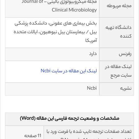
مجله میکروبیولوژی بالینی – Journal of
مجله مربوطه
Clinical Microbiology
بخش بیماری های عفونی، دانشکده پزشکی
دانشگاه تهیه
ییل / بیمارستان ییل نیوهیون، ایالات متحده
کننده
آمریکا
رفرنس
دارد
لینک مقاله در
لینک این مقاله در سایت Ncbi
سایت مرجع
نشریه
Ncbi
مشخصات و وضعیت ترجمه فارسی این مقاله (Word)
تعداد صفحات ترجمه تایپ شده با فرمت ورد با
11 صفحه